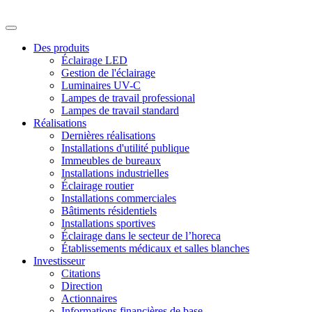
Des produits
Éclairage LED
Gestion de l'éclairage
Luminaires UV-C
Lampes de travail professional
Lampes de travail standard
Réalisations
Dernières réalisations
Installations d'utilité publique
Immeubles de bureaux
Installations industrielles
Éclairage routier
Installations commerciales
Bâtiments résidentiels
Installations sportives
Éclairage dans le secteur de l’horeca
Établissements médicaux et salles blanches
Investisseur
Citations
Direction
Actionnaires
Informations financières de base