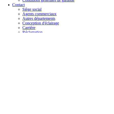
Conditions générales de garantie
Contact
Siège social
Agents commerciaux
Autres départements
Conception d'éclairage
Carrière
Réclamation
+48 61 28 60 333
hello@lenalighting.pl
FR
PL
EN
DE
FR
CZ
+48 61 28 60 333
hello@lenalighting.pl