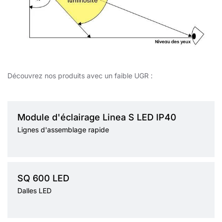
Découvrez nos produits avec un faible UGR :
Température de
Module d'éclairage Linea S LED IP40
couleur
4000K
Lignes d'assemblage rapide
Méthode de montage
en saillie, suspendu
Source de lumière
LED
Température de
Type de diffuseur
SQ 600 LED
couleur
transparent
3000K, 4000K
Dalles LED
Méthode de montage
encastré, en saillie
Source de lumière