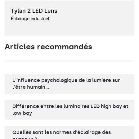
LED
Température de
Type de diffuseur
Tytan 2 LED Lens
couleur
OPALE, PRM
4000K
Éclairage industriel
Méthode de montage
en saillie, suspendu
Source de lumière
LED
Articles recommandés
Type de diffuseur
MAT
L'influence psychologique de la lumière sur
l'être humain…
Différence entre les luminaires LED high bay et
low bay
Quelles sont les normes d'éclairage des