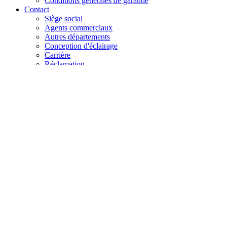
Conditions générales de garantie
Contact
Siège social
Agents commerciaux
Autres départements
Conception d'éclairage
Carrière
Réclamation
+48 61 28 60 333
hello@lenalighting.pl
FR
PL
EN
DE
FR
CZ
+48 61 28 60 333
hello@lenalighting.pl