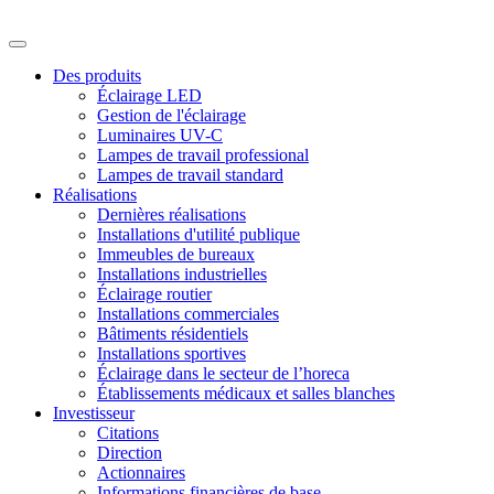
Des produits
Éclairage LED
Gestion de l'éclairage
Luminaires UV-C
Lampes de travail professional
Lampes de travail standard
Réalisations
Dernières réalisations
Installations d'utilité publique
Immeubles de bureaux
Installations industrielles
Éclairage routier
Installations commerciales
Bâtiments résidentiels
Installations sportives
Éclairage dans le secteur de l’horeca
Établissements médicaux et salles blanches
Investisseur
Citations
Direction
Actionnaires
Informations financières de base