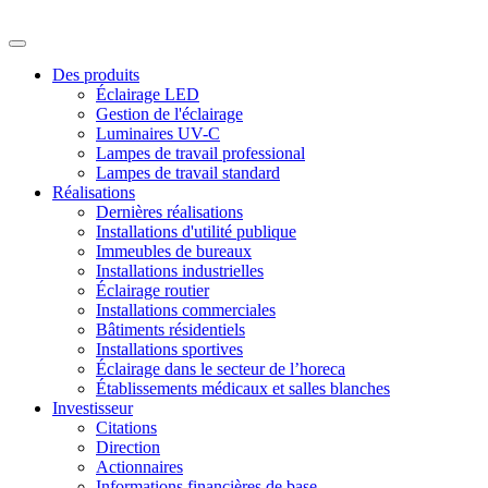
Des produits
Éclairage LED
Gestion de l'éclairage
Luminaires UV-C
Lampes de travail professional
Lampes de travail standard
Réalisations
Dernières réalisations
Installations d'utilité publique
Immeubles de bureaux
Installations industrielles
Éclairage routier
Installations commerciales
Bâtiments résidentiels
Installations sportives
Éclairage dans le secteur de l’horeca
Établissements médicaux et salles blanches
Investisseur
Citations
Direction
Actionnaires
Informations financières de base