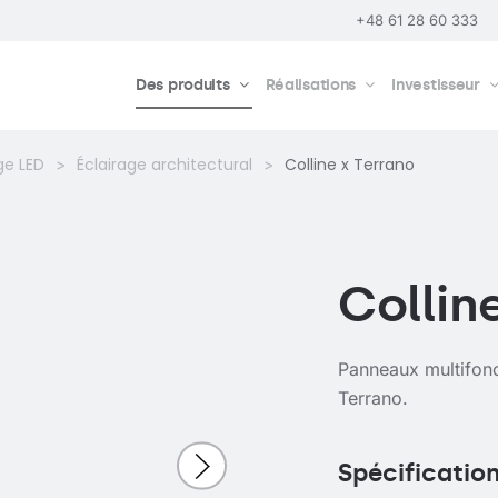
+48 61 28 60 333
Des produits
Réalisations
Investisseur
ge LED
Éclairage architectural
Colline x Terrano
Collin
Panneaux multifonc
Terrano.
Spécificatio