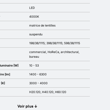
LED
r
4000K
matrice de lentilles
suspendu
198/38/1115; 398/38/1115; 598/38/1115
commercial
HoReCa
architectural
bureau
luminaire [W]
10 - 53
ire [lm]
1400 - 6300
 [K]
3000 - 4000
H20.120, H40.120, H60.120
Voir plus ↓