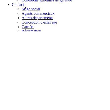
Conditions générales de garantie
Contact
Siège social
Agents commerciaux
Autres départements
Conception d'éclairage
Carrière
Réclamation
+48 61 28 60 333
hello@lenalighting.pl
FR
PL
EN
DE
FR
CZ
+48 61 28 60 333
hello@lenalighting.pl