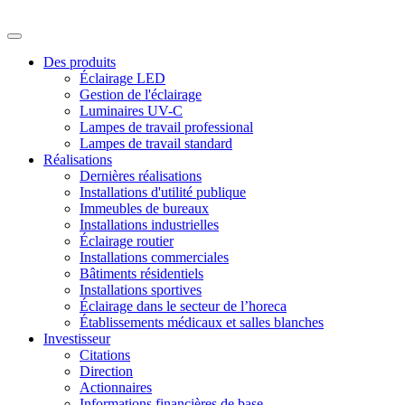
Des produits
Éclairage LED
Gestion de l'éclairage
Luminaires UV-C
Lampes de travail professional
Lampes de travail standard
Réalisations
Dernières réalisations
Installations d'utilité publique
Immeubles de bureaux
Installations industrielles
Éclairage routier
Installations commerciales
Bâtiments résidentiels
Installations sportives
Éclairage dans le secteur de l’horeca
Établissements médicaux et salles blanches
Investisseur
Citations
Direction
Actionnaires
Informations financières de base