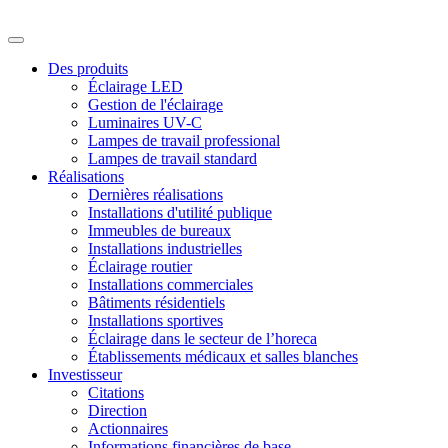
Des produits
Éclairage LED
Gestion de l'éclairage
Luminaires UV-C
Lampes de travail professional
Lampes de travail standard
Réalisations
Dernières réalisations
Installations d'utilité publique
Immeubles de bureaux
Installations industrielles
Éclairage routier
Installations commerciales
Bâtiments résidentiels
Installations sportives
Éclairage dans le secteur de l’horeca
Établissements médicaux et salles blanches
Investisseur
Citations
Direction
Actionnaires
Informations financières de base