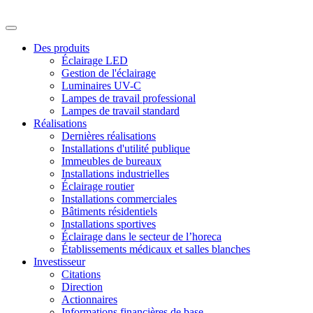
Des produits
Éclairage LED
Gestion de l'éclairage
Luminaires UV-C
Lampes de travail professional
Lampes de travail standard
Réalisations
Dernières réalisations
Installations d'utilité publique
Immeubles de bureaux
Installations industrielles
Éclairage routier
Installations commerciales
Bâtiments résidentiels
Installations sportives
Éclairage dans le secteur de l’horeca
Établissements médicaux et salles blanches
Investisseur
Citations
Direction
Actionnaires
Informations financières de base