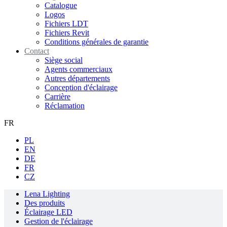
Catalogue
Logos
Fichiers LDT
Fichiers Revit
Conditions générales de garantie
Contact
Siège social
Agents commerciaux
Autres départements
Conception d'éclairage
Carrière
Réclamation
FR
PL
EN
DE
FR
CZ
Lena Lighting
Des produits
Éclairage LED
Gestion de l'éclairage