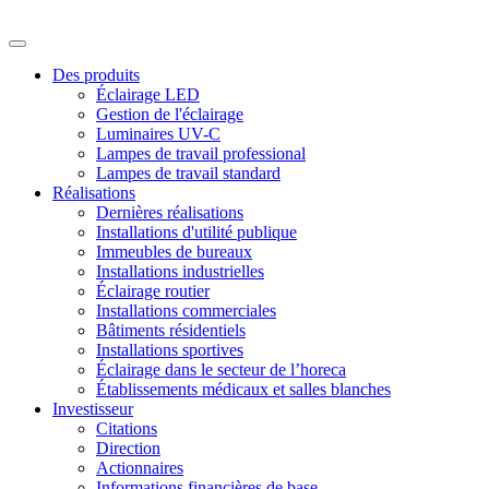
Des produits
Éclairage LED
Gestion de l'éclairage
Luminaires UV-C
Lampes de travail professional
Lampes de travail standard
Réalisations
Dernières réalisations
Installations d'utilité publique
Immeubles de bureaux
Installations industrielles
Éclairage routier
Installations commerciales
Bâtiments résidentiels
Installations sportives
Éclairage dans le secteur de l’horeca
Établissements médicaux et salles blanches
Investisseur
Citations
Direction
Actionnaires
Informations financières de base