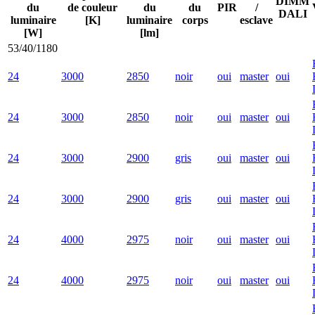
DIMM
du
de couleur
du
du
PIR
/
DALI
luminaire
[K]
luminaire
corps
esclave
[W]
[lm]
53/40/1180
24
3000
2850
noir
oui
master
oui
24
3000
2850
noir
oui
master
oui
24
3000
2900
gris
oui
master
oui
24
3000
2900
gris
oui
master
oui
24
4000
2975
noir
oui
master
oui
24
4000
2975
noir
oui
master
oui