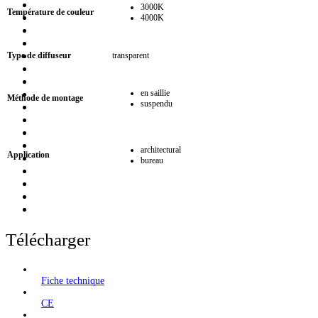
3000K
Température de couleur
4000K
Type de diffuseur
transparent
en saillie
Méthode de montage
suspendu
architectural
Application
bureau
Télécharger
Fiche technique
CE