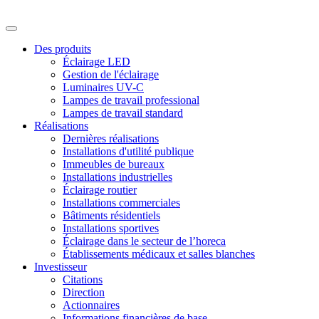
Des produits
Éclairage LED
Gestion de l'éclairage
Luminaires UV-C
Lampes de travail professional
Lampes de travail standard
Réalisations
Dernières réalisations
Installations d'utilité publique
Immeubles de bureaux
Installations industrielles
Éclairage routier
Installations commerciales
Bâtiments résidentiels
Installations sportives
Éclairage dans le secteur de l’horeca
Établissements médicaux et salles blanches
Investisseur
Citations
Direction
Actionnaires
Informations financières de base