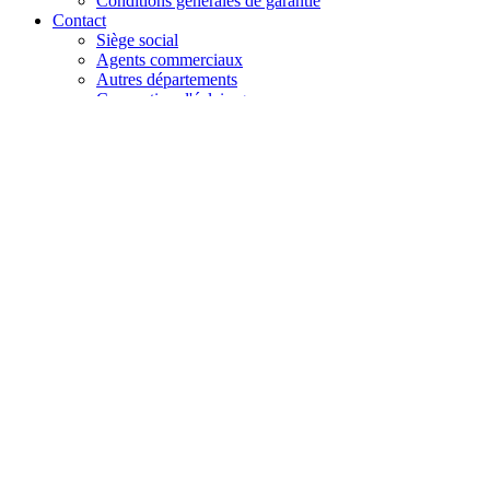
Conditions générales de garantie
Contact
Siège social
Agents commerciaux
Autres départements
Conception d'éclairage
Carrière
Réclamation
+48 61 28 60 333
hello@lenalighting.pl
FR
PL
EN
DE
FR
CZ
+48 61 28 60 333
hello@lenalighting.pl