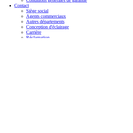
Conditions générales de garantie
Contact
Siège social
Agents commerciaux
Autres départements
Conception d'éclairage
Carrière
Réclamation
+48 61 28 60 333
hello@lenalighting.pl
FR
PL
EN
DE
FR
CZ
+48 61 28 60 333
hello@lenalighting.pl