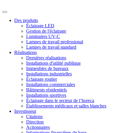
Des produits
Éclairage LED
Gestion de l'éclairage
Luminaires UV-C
Lampes de travail professional
Lampes de travail standard
Réalisations
Dernières réalisations
Installations d'utilité publique
Immeubles de bureaux
Installations industrielles
Éclairage routier
Installations commerciales
Bâtiments résidentiels
Installations sportives
Éclairage dans le secteur de l’horeca
Établissements médicaux et salles blanches
Investisseur
Citations
Direction
Actionnaires
Informations financières de base