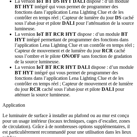
La version
IoT BT DS HYT DALI
dispose : d’un module
BT HYT
intégré qui vous permet de programmer des
fonctions dans l’application Lena Lighting Clue et de les
contrôler en temps réel ; Capteur de lumière du jour
DS
caché
sous l’abat-jour et pilote
DALI
pour l’atténuation de la source
lumineuse.
La version
IoT BT RCR HYT
dispose : d’un module
BT
HYT
intégré permettant de programmer des fonctions dans
l’application Lena Lighting Clue et un contrôle en temps réel ;
Capteur de mouvement et de lumière du jour
RCR
caché
sous l’ombre et le pilote
ON/OFF
sans fonction de gradation
de la source lumineuse.
La version
IoT BT RCR HYT DALI
dispose : d’un module
BT HYT
intégré qui vous permet de programmer des
fonctions dans l’application Lena Lighting Clue et de les
contrôler en temps réel ; Capteur de mouvement et de lumière
du jour
RCR
caché sous l’abat-jour et pilote
DALI
pour
atténuer la source lumineuse.
Application
Le luminaire de surface à installer au plafond ou au mur est conçu
pour un usage intérieur (locaux techniques, cages d’escalier, zones
de circulation). Grâce à de nombreuses options supplémentaires, il
est particulièrement recommandé pour une utilisation dans les lieux