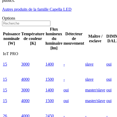
publics.
Autres produits de la famille Capella LED
Options
Flux
Puissance
Température
lumineux
Détecteur
Maître /
DIM
nominale
de couleur
du
de
esclave
DAL
[W]
[K]
luminaire
mouvement
[lm]
IoT PRO
15
3000
1400
-
slave
oui
15
4000
1500
-
slave
oui
15
3000
1400
oui
master/slave
oui
15
4000
1500
oui
master/slave
oui
26
4000
2450
-
-
-