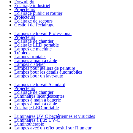
Downlight
Éclairage industriel
Projecteurs
Éclairage public et routier
Projecteurs
Éclairage de secours
Gestion de l'éclairage
Lampes de travail Professional
Projecteurs
Éclairage de chantier
Éclairage LED portable
Lampes de machine
Trépieds
Lampes frontales
Lampes à main à câble
Lampes d'atelier
Lampes pour ateliers de peinture
Lampes pour les détails automobiles
Lampes pour un lave-auto
Lampes de travail Standard
Projecteurs
Éclairage de chantier
Luminaires incandescentes
Lampes à main à batterie
Lampes à main à câble
Éclairage LED portable
Luminaires UV-C bactériennes et virucides
Luminaires à flux UV-C
Luminothérapie
Lampes avec un effet positif sur l'humeur