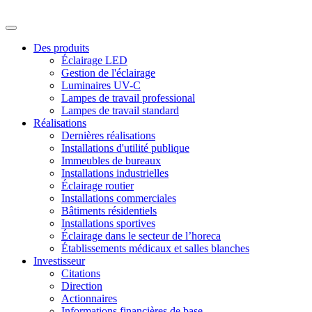
Des produits
Éclairage LED
Gestion de l'éclairage
Luminaires UV-C
Lampes de travail professional
Lampes de travail standard
Réalisations
Dernières réalisations
Installations d'utilité publique
Immeubles de bureaux
Installations industrielles
Éclairage routier
Installations commerciales
Bâtiments résidentiels
Installations sportives
Éclairage dans le secteur de l’horeca
Établissements médicaux et salles blanches
Investisseur
Citations
Direction
Actionnaires
Informations financières de base