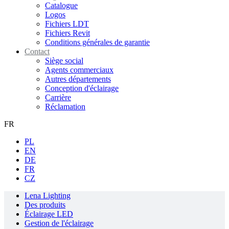
Catalogue
Logos
Fichiers LDT
Fichiers Revit
Conditions générales de garantie
Contact
Siège social
Agents commerciaux
Autres départements
Conception d'éclairage
Carrière
Réclamation
FR
PL
EN
DE
FR
CZ
Lena Lighting
Des produits
Éclairage LED
Gestion de l'éclairage