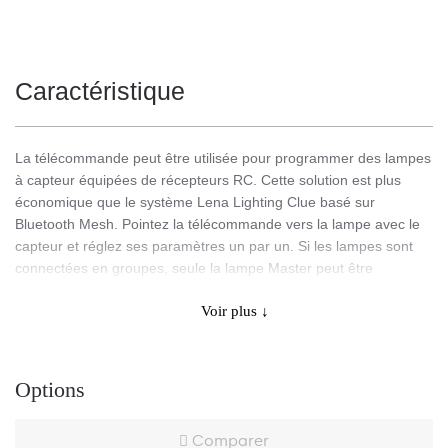
Caractéristique
La télécommande peut être utilisée pour programmer des lampes
à capteur équipées de récepteurs RC. Cette solution est plus
économique que le système Lena Lighting Clue basé sur
Bluetooth Mesh. Pointez la télécommande vers la lampe avec le
capteur et réglez ses paramètres un par un. Si les lampes sont
connectées en groupes, seule la lampe Master peut être
contrôlée et les autres fonctionneront de la même manière. Une
Voir plus ↓
fonction spéciale de la télécommande HRC-11 permet de définir
des paramètres dans la mémoire de la télécommande et de
l'activer collectivement en un clic après l'avoir pointée sur
chacune des lampes/capteurs.
Options
Comparer