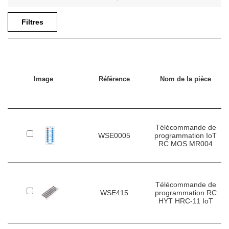
Application
Filtres
Les télécommandes RC sont utilisées dans les entrepôts où les
réglages et les conditions d'allumage des lampes ne changent
pas souvent. L'éclairage configuré par radio peut être utilisé
lorsque les distances entre les lampes sont supérieures à 30 m.
Image
Référence
Nom de la pièce
Télécommande de
WSE0005
programmation IoT
RC MOS MR004
Télécommande de
WSE415
programmation RC
HYT HRC-11 IoT