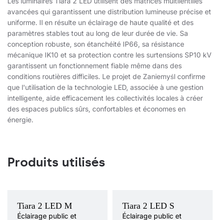
Les luminaires Tiara 2 LED utilisent des matrices multilentilles
avancées qui garantissent une distribution lumineuse précise et
uniforme. Il en résulte un éclairage de haute qualité et des
paramètres stables tout au long de leur durée de vie. Sa
conception robuste, son étanchéité IP66, sa résistance
mécanique IK10 et sa protection contre les surtensions SP10 kV
garantissent un fonctionnement fiable même dans des
conditions routières difficiles. Le projet de Zaniemyśl confirme
que l'utilisation de la technologie LED, associée à une gestion
intelligente, aide efficacement les collectivités locales à créer
des espaces publics sûrs, confortables et économes en
énergie.
Produits utilisés
Température de
4000K
Température de
4000K
Tiara 2 LED M
Tiara 2 LED S
couleur
couleur
Éclairage public et
Éclairage public et
Méthode de montage
entrée
Méthode de montage
entrée