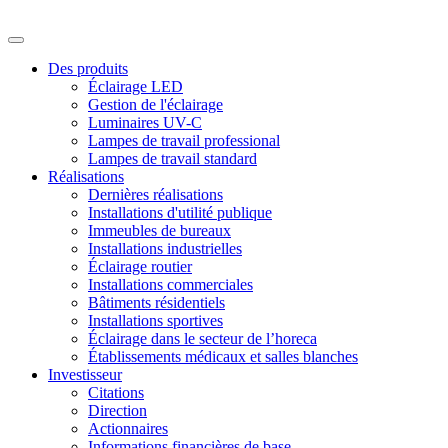
Des produits
Éclairage LED
Gestion de l'éclairage
Luminaires UV-C
Lampes de travail professional
Lampes de travail standard
Réalisations
Dernières réalisations
Installations d'utilité publique
Immeubles de bureaux
Installations industrielles
Éclairage routier
Installations commerciales
Bâtiments résidentiels
Installations sportives
Éclairage dans le secteur de l’horeca
Établissements médicaux et salles blanches
Investisseur
Citations
Direction
Actionnaires
Informations financières de base