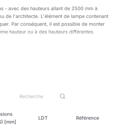
ons - avec des hauteurs allant de 2500 mm à
ou de l'architecte. L'élément de lampe contenant
rquer. Par conséquent, il est possible de monter
ême hauteur ou à des hauteurs différentes.
). Il est fabriqué en aluminium en graphite (RAL
ntilles en PMMA et un diffuseur en polycarbonate
possibilité d'en choisir un qui garantira non
 la sécurité des utilisateurs.
sions
LDT
Référence
S) [mm]