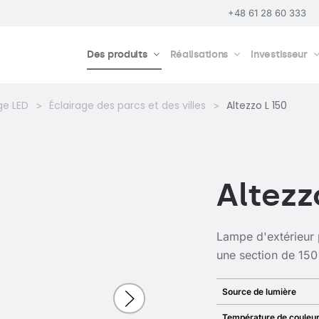
+48 61 28 60 333
Des produits
Réalisations
Investisseur
ge LED
Éclairage des parcs et des villes
Altezzo L 150
Altezz
Lampe d'extérieur 
une section de 15
Source de lumière
Température de couleu