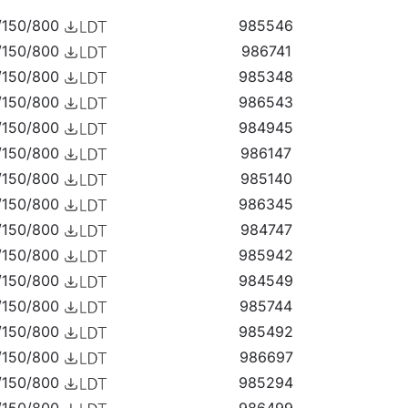
/150/800
985546
/150/800
986741
zo L 150 permet de concevoir un éclairage
/150/800
985348
sions à plus faible puissance fonctionneront bien
/150/800
986543
/150/800
984945
ans des conditions climatiques difficiles. Ils se
/150/800
986147
/150/800
985140
/150/800
986345
/150/800
984747
/150/800
985942
/150/800
984549
/150/800
985744
/150/800
985492
/150/800
986697
/150/800
985294