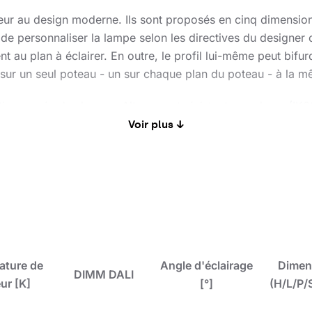
ieur au design moderne. Ils sont proposés en cinq dimensi
de personnaliser la lampe selon les directives du designer 
t au plan à éclairer. En outre, le profil lui-même peut bifu
sur un seul poteau - un sur chaque plan du poteau - à la m
on carrée des lampes Altezzo est résistant aux chocs (IK09
s d'une durée de vie allant jusqu'à 196 000 h, avec des le
Voir plus ↓
 de types de distribution de la lumière. Le concepteur a la 
 aussi un éclairage approprié, une efficacité énergétique et
ature de
Angle d'éclairage
Dimen
DIMM DALI
ur [K]
[°]
(H/L/P/