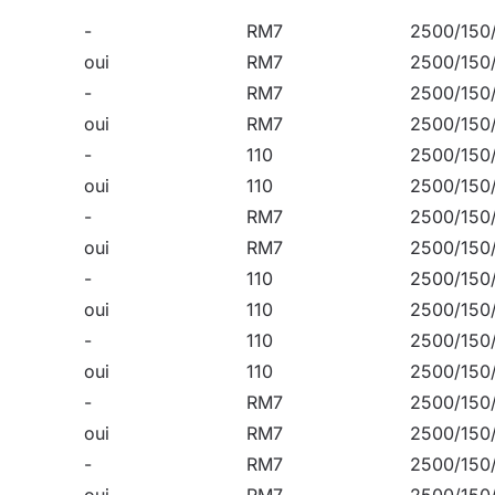
-
RM7
2500/150
oui
RM7
2500/150
et de distributions lumineuses de la série de lampes Altez
-
RM7
2500/150
 les parkings, les rues résidentielles ou les allées. Les ver
oui
RM7
2500/150
ites architectures.
-
110
2500/150
empératures très basses et élevées, de -30˚C à +50 ˚C, et d
oui
110
2500/150
5.
-
RM7
2500/150
oui
RM7
2500/150
-
110
2500/150
oui
110
2500/150
-
110
2500/150
oui
110
2500/150
-
RM7
2500/150
oui
RM7
2500/150
-
RM7
2500/150