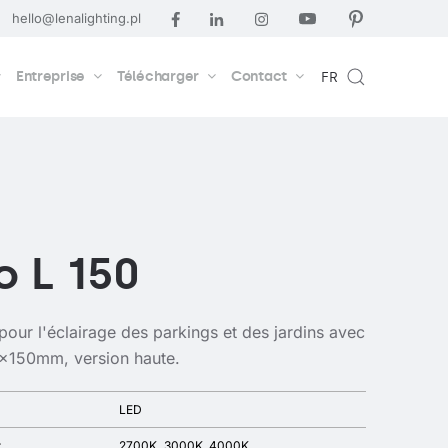
hello@lenalighting.pl
Entreprise
Télécharger
Contact
FR
o L 150
pour l'éclairage des parkings et des jardins avec
0x150mm, version haute.
LED
r
2700K
3000K
4000K