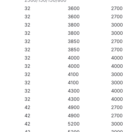
2500/150/150/800
32
3600
2700
32
3600
2700
La large gamme de puissances, de flux lumineux 
32
3800
3000
économe en énergie pour les routes, les trottoirs,
32
3800
3000
dans les parcs et les jardins pour éclairer les pet
32
3850
2700
Les lampes sont conçues pour fonctionner à des t
32
3850
2700
caractérisent par une très grande étanchéité IP6
32
4000
4000
32
4000
4000
32
4100
3000
32
4100
3000
32
4300
4000
32
4300
4000
42
4900
2700
42
4900
2700
42
5200
3000