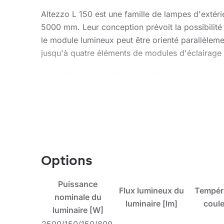
Altezzo L 150 est une famille de lampes d'extér
5000 mm. Leur conception prévoit la possibilité 
le module lumineux peut être orienté parallèlemen
jusqu'à quatre éléments de modules d'éclairage 
Le profil compact (150 mm x 150 mm) et de secti
7016). Le module d'éclairage est composé de led
durable.
La lampe Altezzo est disponible avec des dizaines
Options
seulement le respect des normes rigoureuses, mais
Puissance
Flux lumineux du
Tempér
Application
nominale du
luminaire [lm]
coule
luminaire [W]