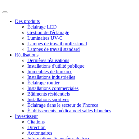
Des produits
Éclairage LED
Gestion de l'éclairage
Luminaires UV-C
Lampes de travail professional
Lampes de travail standard
Réalisations
Dernières réalisations
Installations d'utilité publique
Immeubles de bureaux
Installations industrielles
Éclairage routier
Installations commerciales
Bâtiments résidentiels
Installations sportives
Éclairage dans le secteur de l’horeca
Établissements médicaux et salles blanches
Investisseur
Citations
Direction
Actionnaires
Informations financières de base