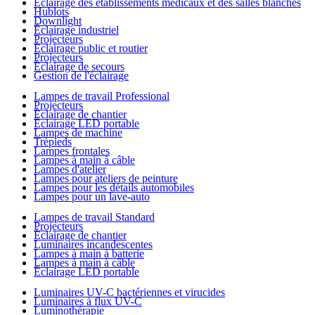
Éclairage des établissements médicaux et des salles blanches
Hublots
Downlight
Éclairage industriel
Projecteurs
Éclairage public et routier
Projecteurs
Éclairage de secours
Gestion de l'éclairage
Lampes de travail Professional
Projecteurs
Éclairage de chantier
Éclairage LED portable
Lampes de machine
Trépieds
Lampes frontales
Lampes à main à câble
Lampes d'atelier
Lampes pour ateliers de peinture
Lampes pour les détails automobiles
Lampes pour un lave-auto
Lampes de travail Standard
Projecteurs
Éclairage de chantier
Luminaires incandescentes
Lampes à main à batterie
Lampes à main à câble
Éclairage LED portable
Luminaires UV-C bactériennes et virucides
Luminaires à flux UV-C
Luminothérapie