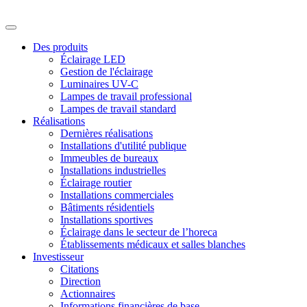
Des produits
Éclairage LED
Gestion de l'éclairage
Luminaires UV-C
Lampes de travail professional
Lampes de travail standard
Réalisations
Dernières réalisations
Installations d'utilité publique
Immeubles de bureaux
Installations industrielles
Éclairage routier
Installations commerciales
Bâtiments résidentiels
Installations sportives
Éclairage dans le secteur de l’horeca
Établissements médicaux et salles blanches
Investisseur
Citations
Direction
Actionnaires
Informations financières de base