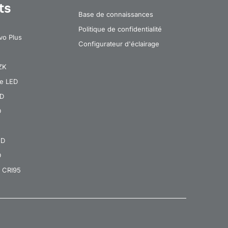
ts
Base de connaissances
Politique de confidentialité
vo Plus
Configurateur d'éclairage
 ZK
re LED
ED
D
ED
D
 CRI95