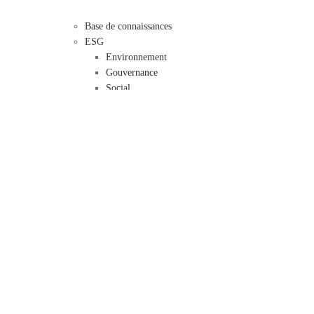
Base de connaissances
ESG
Environnement
Gouvernance
Social
Télécharger
Catalogue
Logos
Fichiers LDT
Fichiers Revit
Conditions générales de garantie
Contact
Siège social
Agents commerciaux
Autres départements
Conception d'éclairage
Carrière