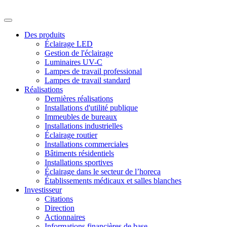
Des produits
Éclairage LED
Gestion de l'éclairage
Luminaires UV-C
Lampes de travail professional
Lampes de travail standard
Réalisations
Dernières réalisations
Installations d'utilité publique
Immeubles de bureaux
Installations industrielles
Éclairage routier
Installations commerciales
Bâtiments résidentiels
Installations sportives
Éclairage dans le secteur de l’horeca
Établissements médicaux et salles blanches
Investisseur
Citations
Direction
Actionnaires
Informations financières de base