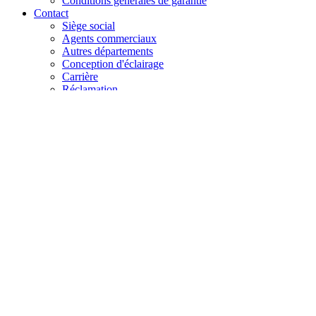
Conditions générales de garantie
Contact
Siège social
Agents commerciaux
Autres départements
Conception d'éclairage
Carrière
Réclamation
+48 61 28 60 333
hello@lenalighting.pl
FR
PL
EN
DE
FR
CZ
+48 61 28 60 333
hello@lenalighting.pl