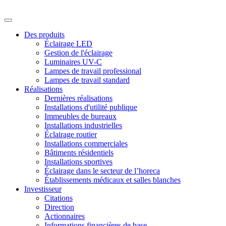
Des produits
Éclairage LED
Gestion de l'éclairage
Luminaires UV-C
Lampes de travail professional
Lampes de travail standard
Réalisations
Dernières réalisations
Installations d'utilité publique
Immeubles de bureaux
Installations industrielles
Éclairage routier
Installations commerciales
Bâtiments résidentiels
Installations sportives
Éclairage dans le secteur de l’horeca
Établissements médicaux et salles blanches
Investisseur
Citations
Direction
Actionnaires
Informations financières de base