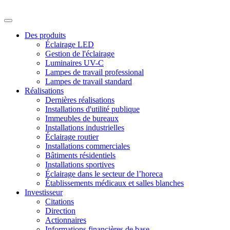
Des produits
Éclairage LED
Gestion de l'éclairage
Luminaires UV-C
Lampes de travail professional
Lampes de travail standard
Réalisations
Dernières réalisations
Installations d'utilité publique
Immeubles de bureaux
Installations industrielles
Éclairage routier
Installations commerciales
Bâtiments résidentiels
Installations sportives
Éclairage dans le secteur de l’horeca
Établissements médicaux et salles blanches
Investisseur
Citations
Direction
Actionnaires
Informations financières de base