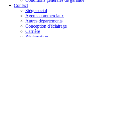
Conditions générales de garantie
Contact
Siège social
Agents commerciaux
Autres départements
Conception d'éclairage
Carrière
Réclamation
+48 61 28 60 333
hello@lenalighting.pl
FR
PL
EN
DE
FR
CZ
+48 61 28 60 333
hello@lenalighting.pl