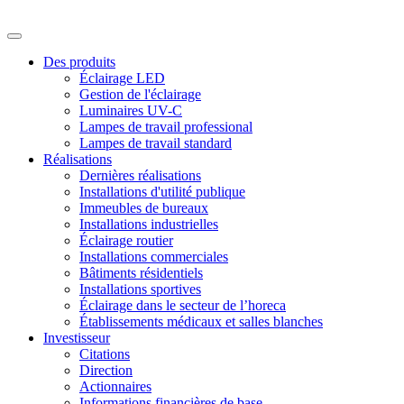
Des produits
Éclairage LED
Gestion de l'éclairage
Luminaires UV-C
Lampes de travail professional
Lampes de travail standard
Réalisations
Dernières réalisations
Installations d'utilité publique
Immeubles de bureaux
Installations industrielles
Éclairage routier
Installations commerciales
Bâtiments résidentiels
Installations sportives
Éclairage dans le secteur de l’horeca
Établissements médicaux et salles blanches
Investisseur
Citations
Direction
Actionnaires
Informations financières de base