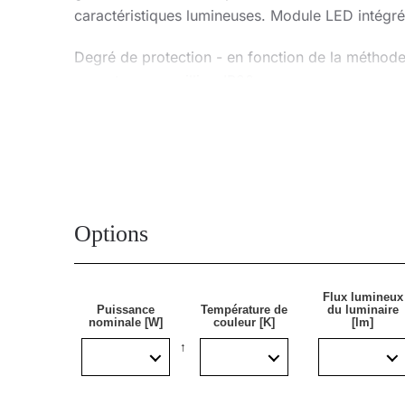
caractéristiques lumineuses. Module LED intégr
Degré de protection - en fonction de la méthod
- montage en saillie - IP20,
- encastré - IP44/20.
Application
Options
Le luminaire apparent avec possibilité d'encastr
est particulièrement recommandé pour les bureau
Flux lumineux
Puissance
Température de
du luminaire
nominale [W]
couleur [K]
[lm]