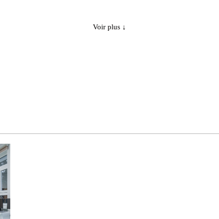
OPALE
oui
-
Voir plus ↓
PRM
-
-
PRM
-
oui
PRM
oui
-
PRM
-
-
PRM
-
oui
PRM
oui
-
OPALE
-
-
OPALE
-
oui
OPALE
oui
-
OPALE
-
oui