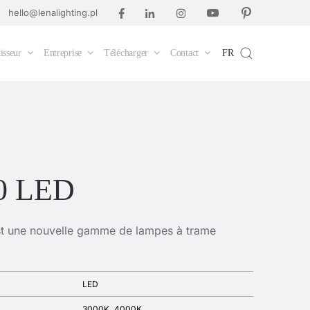
hello@lenalighting.pl
isseur
Entreprise
Télécharger
Contact
FR
0 LED
t une nouvelle gamme de lampes à trame
LED
3000K
4000K