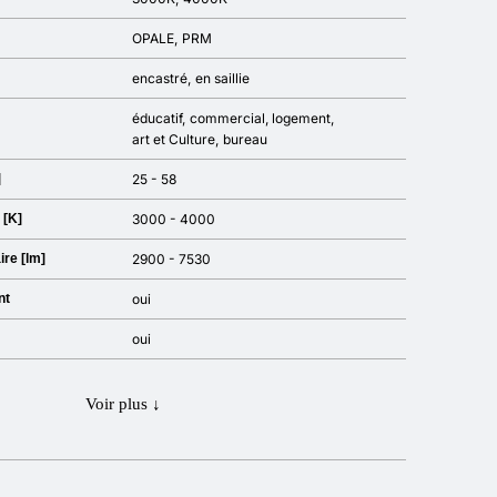
OPALE
PRM
encastré
en saillie
éducatif
commercial
logement
art et Culture
bureau
]
25 - 58
 [K]
3000 - 4000
ire [lm]
2900 - 7530
nt
oui
oui
Voir plus ↓