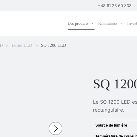
+48 61 28 60 333
Des produits
Réalisations
Invest
ED
Dalles LED
SQ 1200 LED
SQ 120
Le SQ 1200 LED es
rectangulaire.
Source de lumière
Température de couleur