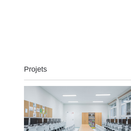
4000
3200
29
3000
3650
32
3000
3650
32
3000
3650
32
4000
3950
32
4000
3950
Projets
32
4000
3950
32
3000
3600
37
3000
3600
37
3000
3600
37
4000
3800
37