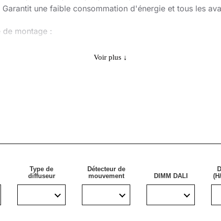
é Garantit une faible consommation d'énergie et tous les 
e de montage :
Voir plus ↓
ement dans les plafonds modulaires et les plafonds en plaqu
x, les couloirs spacieux et les espaces publics.
Type de
Détecteur de
D
diffuseur
mouvement
DIMM DALI
(H