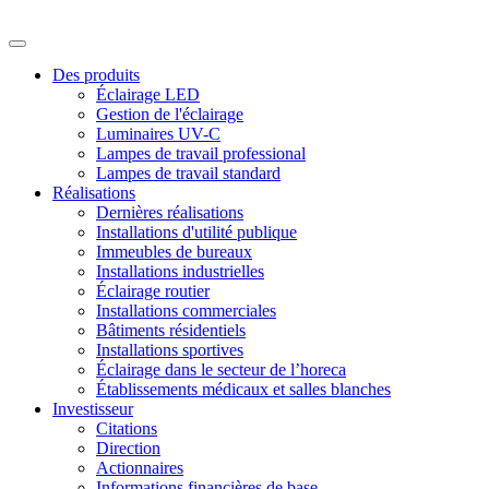
Des produits
Éclairage LED
Gestion de l'éclairage
Luminaires UV-C
Lampes de travail professional
Lampes de travail standard
Réalisations
Dernières réalisations
Installations d'utilité publique
Immeubles de bureaux
Installations industrielles
Éclairage routier
Installations commerciales
Bâtiments résidentiels
Installations sportives
Éclairage dans le secteur de l’horeca
Établissements médicaux et salles blanches
Investisseur
Citations
Direction
Actionnaires
Informations financières de base