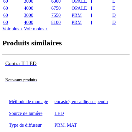
60
3000
6300
OPALE
I
E
60
4000
6750
OPALE
I
E
60
3000
7550
PRM
I
D
60
4000
8100
PRM
I
D
Voir plus ↓
Voir moins ↑
Produits similaires
Contra II LED
Nouveaux produits
Méthode de montage
encastré, en saillie, suspendu
Source de lumière
LED
Type de diffuseur
PRM, MAT