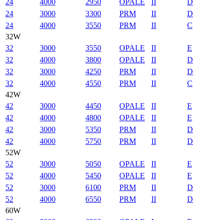
24
4000
2950
OPALE
II
D
24
3000
3300
PRM
II
D
24
4000
3550
PRM
II
C
32W
32
3000
3550
OPALE
II
E
32
4000
3800
OPALE
II
D
32
3000
4250
PRM
II
D
32
4000
4550
PRM
II
C
42W
42
3000
4450
OPALE
II
E
42
4000
4800
OPALE
II
E
42
3000
5350
PRM
II
D
42
4000
5750
PRM
II
D
52W
52
3000
5050
OPALE
II
E
52
4000
5450
OPALE
II
E
52
3000
6100
PRM
II
D
52
4000
6550
PRM
II
D
60W