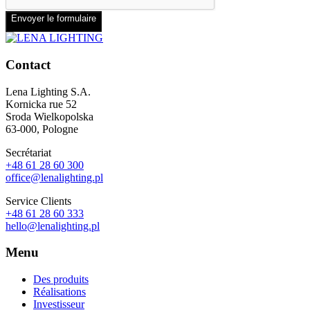
Envoyer le formulaire
Contact
Lena Lighting S.A.
Kornicka rue 52
Sroda Wielkopolska
63-000, Pologne
Secrétariat
+48 61 28 60 300
office@lenalighting.pl
Service Clients
+48 61 28 60 333
hello@lenalighting.pl
Menu
Des produits
Réalisations
Investisseur