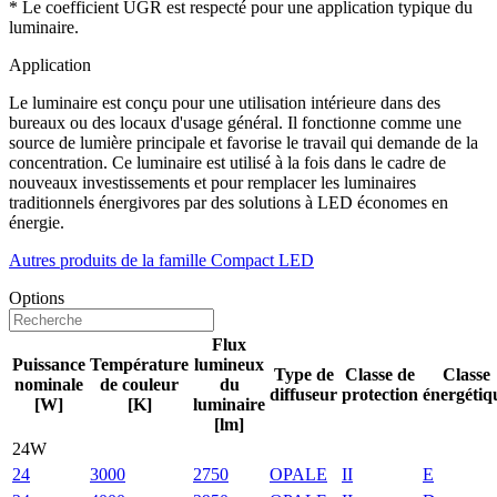
* Le coefficient UGR est respecté pour une application typique du
luminaire.
Application
Le luminaire est conçu pour une utilisation intérieure dans des
bureaux ou des locaux d'usage général. Il fonctionne comme une
source de lumière principale et favorise le travail qui demande de la
concentration. Ce luminaire est utilisé à la fois dans le cadre de
nouveaux investissements et pour remplacer les luminaires
traditionnels énergivores par des solutions à LED économes en
énergie.
Autres produits de la famille Compact LED
Options
Flux
Puissance
Température
lumineux
Type de
Classe de
Classe
nominale
de couleur
du
diffuseur
protection
énergétiq
[W]
[K]
luminaire
[lm]
24W
24
3000
2750
OPALE
II
E