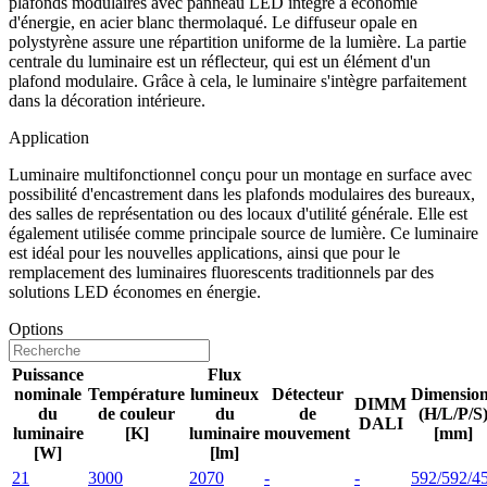
plafonds modulaires avec panneau LED intégré à économie
d'énergie, en acier blanc thermolaqué. Le diffuseur opale en
polystyrène assure une répartition uniforme de la lumière. La partie
centrale du luminaire est un réflecteur, qui est un élément d'un
plafond modulaire. Grâce à cela, le luminaire s'intègre parfaitement
dans la décoration intérieure.
Application
Luminaire multifonctionnel conçu pour un montage en surface avec
possibilité d'encastrement dans les plafonds modulaires des bureaux,
des salles de représentation ou des locaux d'utilité générale. Elle est
également utilisée comme principale source de lumière. Ce luminaire
est idéal pour les nouvelles applications, ainsi que pour le
remplacement des luminaires fluorescents traditionnels par des
solutions LED économes en énergie.
Options
Puissance
Flux
nominale
Température
lumineux
Détecteur
Dimensio
DIMM
du
de couleur
du
de
(H/L/P/S
DALI
luminaire
[K]
luminaire
mouvement
[mm]
[W]
[lm]
21
3000
2070
-
-
592/592/4