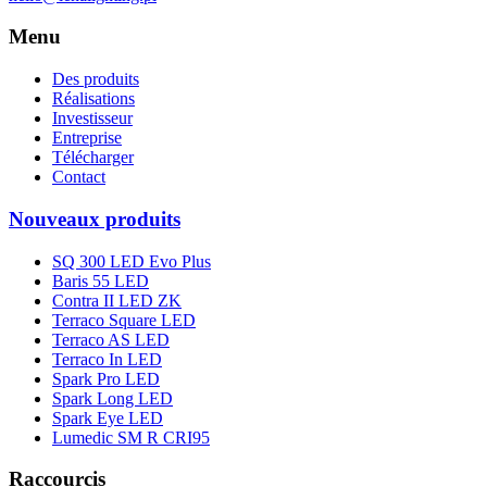
Menu
Des produits
Réalisations
Investisseur
Entreprise
Télécharger
Contact
Nouveaux produits
SQ 300 LED Evo Plus
Baris 55 LED
Contra II LED ZK
Terraco Square LED
Terraco AS LED
Terraco In LED
Spark Pro LED
Spark Long LED
Spark Eye LED
Lumedic SM R CRI95
Raccourcis