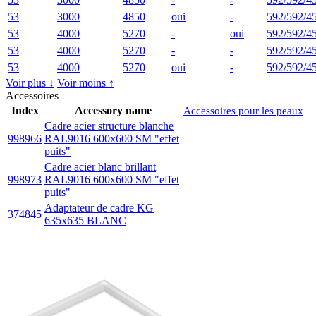
53
3000
4850
oui
-
592/592/4
53
4000
5270
-
oui
592/592/4
53
4000
5270
-
-
592/592/4
53
4000
5270
oui
-
592/592/4
Voir plus ↓
Voir moins ↑
Accessoires
Index
Accessory name
Accessoires pour les peaux
Cadre acier structure blanche
998966
RAL9016 600x600 SM "effet
puits"
Cadre acier blanc brillant
998973
RAL9016 600x600 SM "effet
puits"
Adaptateur de cadre KG
374845
635x635 BLANC