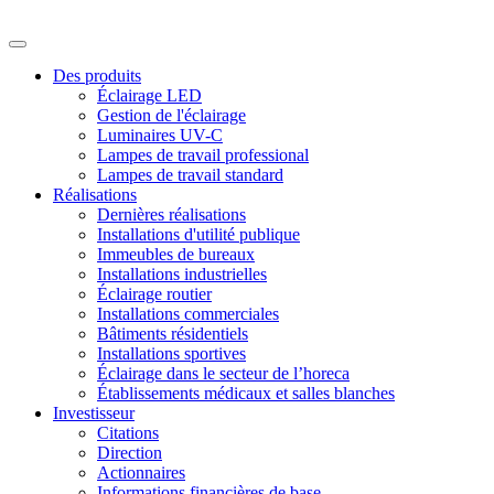
Des produits
Éclairage LED
Gestion de l'éclairage
Luminaires UV-C
Lampes de travail professional
Lampes de travail standard
Réalisations
Dernières réalisations
Installations d'utilité publique
Immeubles de bureaux
Installations industrielles
Éclairage routier
Installations commerciales
Bâtiments résidentiels
Installations sportives
Éclairage dans le secteur de l’horeca
Établissements médicaux et salles blanches
Investisseur
Citations
Direction
Actionnaires
Informations financières de base