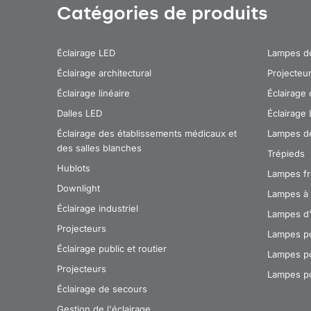
Catégories de produits
Éclairage LED
Lampes de 
Éclairage architectural
Projecteu
Éclairage linéaire
Éclairage 
Dalles LED
Éclairage 
Éclairage des établissements médicaux et
Lampes d
des salles blanches
Trépieds
Hublots
Lampes fr
Downlight
Lampes à 
Éclairage industriel
Lampes d'
Projecteurs
Lampes po
Éclairage public et routier
Lampes po
Projecteurs
Lampes po
Éclairage de secours
Gestion de l'éclairage