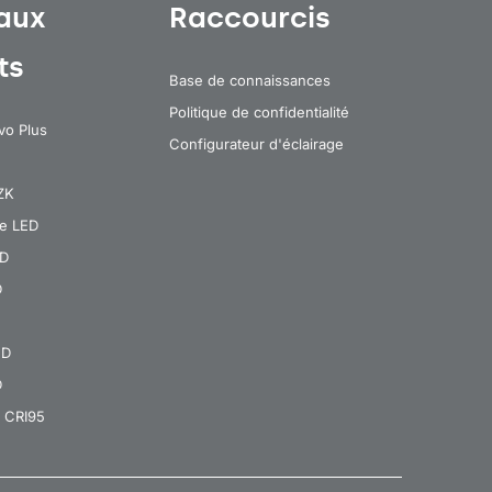
aux
Raccourcis
ts
Base de connaissances
Politique de confidentialité
vo Plus
Configurateur d'éclairage
 ZK
re LED
ED
D
ED
D
 CRI95