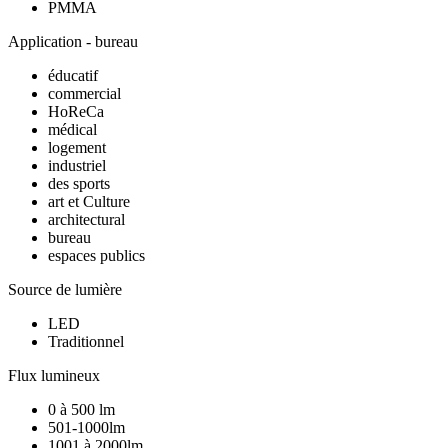
PMMA
Application - bureau
éducatif
commercial
HoReCa
médical
logement
industriel
des sports
art et Culture
architectural
bureau
espaces publics
Source de lumière
LED
Traditionnel
Flux lumineux
0 à 500 lm
501-1000lm
1001 à 2000lm