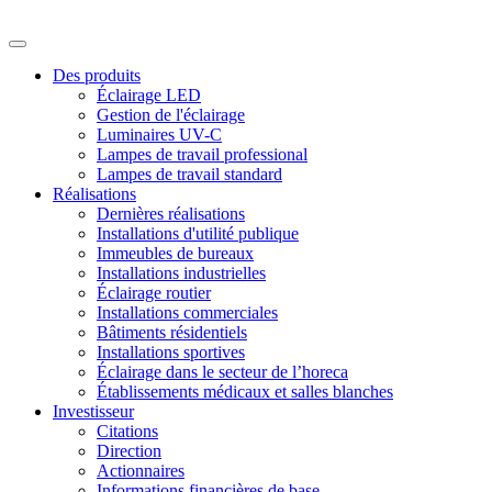
Des produits
Éclairage LED
Gestion de l'éclairage
Luminaires UV-C
Lampes de travail professional
Lampes de travail standard
Réalisations
Dernières réalisations
Installations d'utilité publique
Immeubles de bureaux
Installations industrielles
Éclairage routier
Installations commerciales
Bâtiments résidentiels
Installations sportives
Éclairage dans le secteur de l’horeca
Établissements médicaux et salles blanches
Investisseur
Citations
Direction
Actionnaires
Informations financières de base