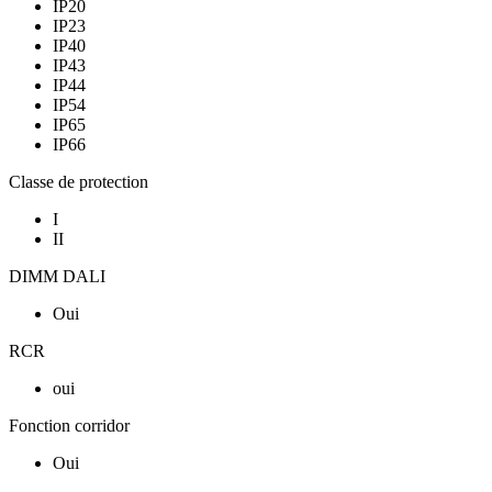
IP20
IP23
IP40
IP43
IP44
IP54
IP65
IP66
Classe de protection
I
II
DIMM DALI
Oui
RCR
oui
Fonction corridor
Oui