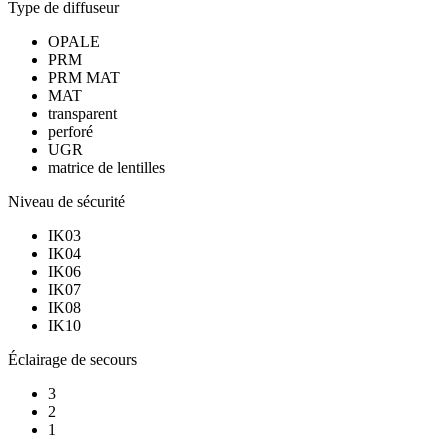
Type de diffuseur
OPALE
PRM
PRM MAT
MAT
transparent
perforé
UGR
matrice de lentilles
Niveau de sécurité
IK03
IK04
IK06
IK07
IK08
IK10
Éclairage de secours
3
2
1