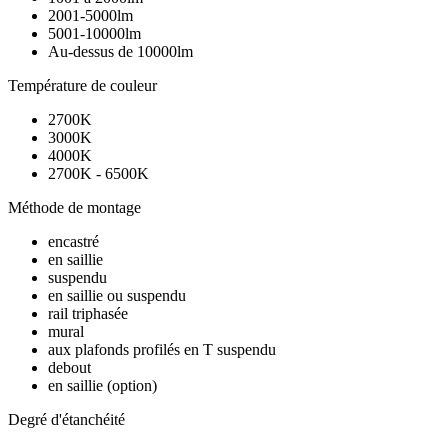
2001-5000lm
5001-10000lm
Au-dessus de 10000lm
Température de couleur
2700K
3000K
4000K
2700K - 6500K
Méthode de montage
encastré
en saillie
suspendu
en saillie ou suspendu
rail triphasée
mural
aux plafonds profilés en T suspendu
debout
en saillie (option)
Degré d'étanchéité