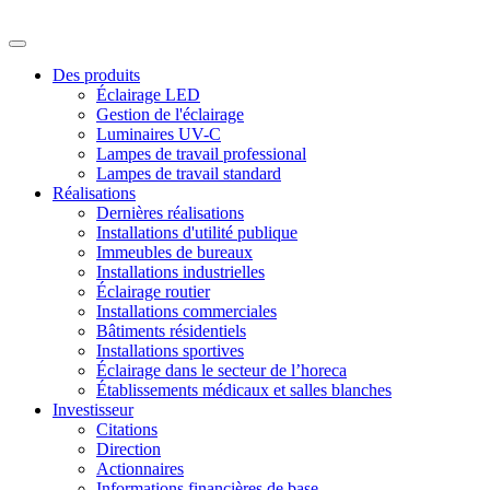
Des produits
Éclairage LED
Gestion de l'éclairage
Luminaires UV-C
Lampes de travail professional
Lampes de travail standard
Réalisations
Dernières réalisations
Installations d'utilité publique
Immeubles de bureaux
Installations industrielles
Éclairage routier
Installations commerciales
Bâtiments résidentiels
Installations sportives
Éclairage dans le secteur de l’horeca
Établissements médicaux et salles blanches
Investisseur
Citations
Direction
Actionnaires
Informations financières de base