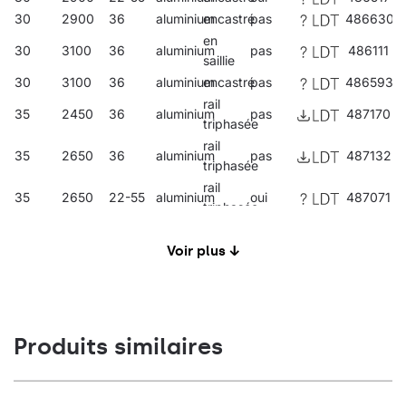
30
2900
36
aluminium
encastré
pas
486630
en
30
3100
36
aluminium
pas
486111
saillie
30
3100
36
aluminium
encastré
pas
486593
rail
35
2450
36
aluminium
pas
487170
triphasée
rail
35
2650
36
aluminium
pas
487132
triphasée
rail
35
2650
22-55
aluminium
oui
487071
triphasée
en
35
2650
22-55
aluminium
oui
486067
saillie
Voir plus ↓
35
2650
22-55
aluminium
encastré
oui
486548
rail
35
2950
22-55
aluminium
oui
487002
triphasée
en
Produits similaires
35
2950
22-55
aluminium
oui
486005
saillie
35
2950
22-55
aluminium
encastré
oui
486500
rail