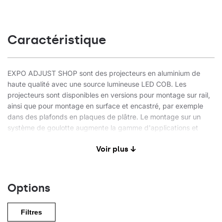
Caractéristique
EXPO ADJUST SHOP sont des projecteurs en aluminium de
haute qualité avec une source lumineuse LED COB. Les
projecteurs sont disponibles en versions pour montage sur rail,
ainsi que pour montage en surface et encastré, par exemple
dans des plafonds en plaques de plâtre. Le montage sur un
système de goulotte augmente la gamme d'applications et
permet à l'utilisateur de procéder à des réaménagements
Voir plus ↓
même après l'installation. Le corps en aluminium compact et de
petite taille, doté d'un dissipateur thermique, dissipe
efficacement l'excès de chaleur du projecteur et augmente la
durée de vie du produit. Un boîtier ABS esthétique masque
Options
efficacement l'alimentation électrique qu'il contient. Les
projecteurs Expo Adjust sont respectueux des personnes et de
Filtres
l'environnement. Il s'agit de projecteurs innovants, très