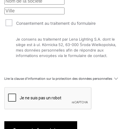
rail
35
1850
22-55
aluminium
oui
487354
triphasée
en
35
1850
36
aluminium
pas
486463
saillie
Consentement au traitement du formulaire
en
35
1850
22-55
aluminium
oui
486340
saillie
Je consens au traitement par Lena Lighting S.A. dont le
35
1850
36
aluminium
encastré
pas
486944
siège est à ul. Kórnicka 52, 63-000 Środa Wielkopolska,
35
1850
22-55
aluminium
encastré
oui
486821
mes données personnelles afin de répondre aux
informations envoyées via le formulaire de contact.
rail
35
2000
36
aluminium
pas
487439
triphasée
en
35
2000
36
aluminium
pas
486425
saillie
Lire la clause d'information sur la protection des données personnelles
35
2000
36
aluminium
encastré
pas
486906
Pain
rail
19
1400
22-55
aluminium
oui
487262
triphasée
en
19
1400
22-55
aluminium
oui
486258
saillie
19
1400
22-55
aluminium
encastré
oui
486739