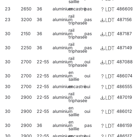
saillie
23
2650
36
aluminium
encastré
pas
486609
rail
23
3200
36
aluminium
pas
487156
triphasée
rail
30
2150
36
aluminium
pas
487187
triphasée
rail
30
2250
36
aluminium
pas
487149
triphasée
rail
30
2700
22-55
aluminium
oui
487088
triphasée
en
30
2700
22-55
aluminium
oui
486074
saillie
30
2700
22-55
aluminium
encastré
oui
486555
rail
30
2900
22-55
aluminium
oui
487019
triphasée
en
30
2900
22-55
aluminium
oui
486012
saillie
en
30
2900
36
aluminium
pas
486159
saillie
30
2900
22-55
aluminium
encastré
oui
486517