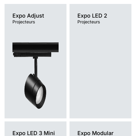
35
3100
36
aluminium
pas
487125
triphasée
rail
35
3150
36
aluminium
pas
487118
Expo Adjust
Expo LED 2
triphasée
Projecteurs
Projecteurs
en
35
3150
36
aluminium
pas
486104
saillie
35
3150
36
aluminium
encastré
pas
486586
en
35
3200
36
aluminium
pas
486142
saillie
35
3200
36
aluminium
encastré
pas
486623
Viande et saucisses
rail
19
1000
22-55
aluminium
oui
487422
triphasée
en
19
1000
22-55
aluminium
oui
486418
saillie
19
1000
22-55
aluminium
encastré
oui
486890
rail
19
1050
36
aluminium
pas
487507
triphasée
en
19
1050
36
aluminium
pas
486494
saillie
Expo LED 3 Mini
Expo Modular