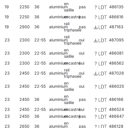
Viande et charcuterie
- couleur claire décalée plus proche
en
19
de la couleur que nous connaissons comme "rouge" (Ra
2250
36
aluminium
pas
486135
saillie
80). Les produits à base de viande semblent plus
19
2250
36
aluminium
encastré
pas
486616
appétissants et plus frais.
rail
Pain
- la couleur de la lumière s'est rapprochée de la
19
2900
36
aluminium
pas
487163
triphasée
couleur que nous connaissons sous le nom de "jaune"
rail
(3000K, Ra 90). Les produits de boulangerie sont plus
23
2300
22-55
aluminium
oui
487095
triphasée
saturés de couleurs, ce qui leur donne un aspect frais et
en
appétissant.
23
2300
22-55
aluminium
oui
486081
saillie
Bijoux
- une couleur de lumière décalée plus proche de la
23
2300
22-55
aluminium
encastré
oui
486562
couleur que nous connaissons comme "blanc" (4000K Ra
90). Cette couleur peut être dédiée à l'affichage d'autres
rail
23
2450
22-55
aluminium
oui
487026
catégories de produits, et pas seulement des bijoux. Il est
triphasée
universel et attire l'attention sur les détails. Cela permettra
en
23
2450
22-55
aluminium
oui
486029
de mieux exposer le produit.
saillie
en
23
2450
36
aluminium
pas
486166
saillie
23
2450
22-55
aluminium
encastré
oui
486524
23
2450
36
aluminium
encastré
pas
486647
en
23
2650
36
aluminium
pas
486128