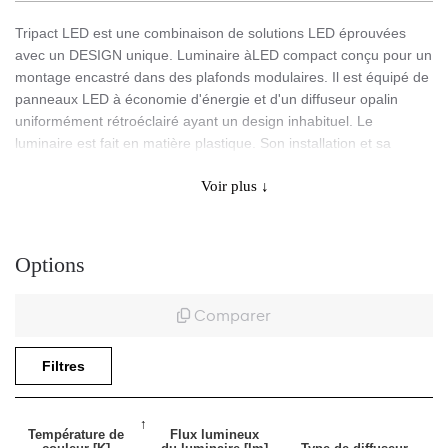
Tripact LED est une combinaison de solutions LED éprouvées
avec un DESIGN unique. Luminaire àLED compact conçu pour un
montage encastré dans des plafonds modulaires. Il est équipé de
panneaux LED à économie d'énergie et d'un diffuseur opalin
uniformément rétroéclairé ayant un design inhabituel. Le
luminaire est fait en matière plastique. Son installation et sa
connexion au réseau d'électricité ne nécessitent pas le
Voir plus ↓
démontage de l’obturateur.
Application
Options
Comparer
Le luminaire est conçu pour une utilisation intérieure dans des
bureaux ou des locaux d'usage général. Il convient à la fois
Filtres
comme source de lumière principale et comme ensemble de
luminaires décoratifs.
Voir nos luminaires sur la plateforme BIMobject
Température de
Flux lumineux