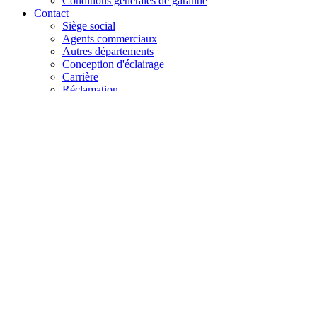
Conditions générales de garantie
Contact
Siège social
Agents commerciaux
Autres départements
Conception d'éclairage
Carrière
Réclamation
+48 61 28 60 333
hello@lenalighting.pl
FR
PL
EN
DE
FR
CZ
+48 61 28 60 333
hello@lenalighting.pl