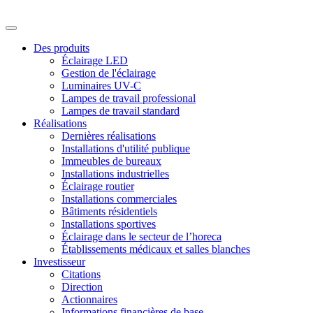
Des produits
Éclairage LED
Gestion de l'éclairage
Luminaires UV-C
Lampes de travail professional
Lampes de travail standard
Réalisations
Dernières réalisations
Installations d'utilité publique
Immeubles de bureaux
Installations industrielles
Éclairage routier
Installations commerciales
Bâtiments résidentiels
Installations sportives
Éclairage dans le secteur de l’horeca
Établissements médicaux et salles blanches
Investisseur
Citations
Direction
Actionnaires
Informations financières de base