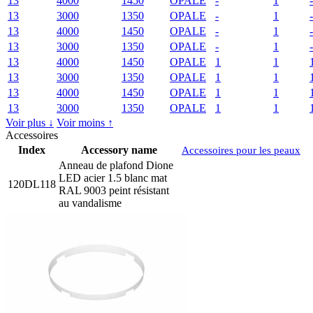
13
4000
1450
OPALE
-
1
-
13
3000
1350
OPALE
-
1
-
13
4000
1450
OPALE
-
1
-
13
3000
1350
OPALE
-
1
-
13
4000
1450
OPALE
1
1
13
3000
1350
OPALE
1
1
13
4000
1450
OPALE
1
1
13
3000
1350
OPALE
1
1
Voir plus ↓
Voir moins ↑
Accessoires
Index
Accessory name
Accessoires pour les peaux
Anneau de plafond Dione
LED acier 1.5 blanc mat
120DL118
RAL 9003 peint résistant
au vandalisme