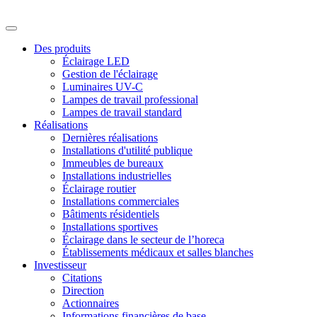
Des produits
Éclairage LED
Gestion de l'éclairage
Luminaires UV-C
Lampes de travail professional
Lampes de travail standard
Réalisations
Dernières réalisations
Installations d'utilité publique
Immeubles de bureaux
Installations industrielles
Éclairage routier
Installations commerciales
Bâtiments résidentiels
Installations sportives
Éclairage dans le secteur de l’horeca
Établissements médicaux et salles blanches
Investisseur
Citations
Direction
Actionnaires
Informations financières de base