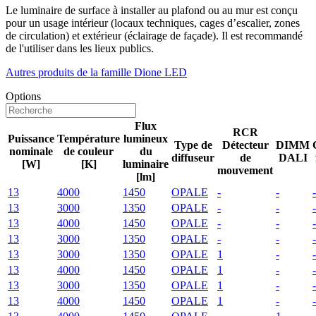
Le luminaire de surface à installer au plafond ou au mur est conçu
pour un usage intérieur (locaux techniques, cages d’escalier, zones
de circulation) et extérieur (éclairage de façade). Il est recommandé
de l'utiliser dans les lieux publics.
Autres produits de la famille Dione LED
Options
Flux
RCR
Puissance
Température
lumineux
Type de
Détecteur
DIMM
nominale
de couleur
du
diffuseur
de
DALI
[W]
[K]
luminaire
mouvement
[lm]
13
4000
1450
OPALE
-
-
-
13
3000
1350
OPALE
-
-
-
13
4000
1450
OPALE
-
-
-
13
3000
1350
OPALE
-
-
-
13
3000
1350
OPALE
1
-
-
13
4000
1450
OPALE
1
-
-
13
3000
1350
OPALE
1
-
-
13
4000
1450
OPALE
1
-
-