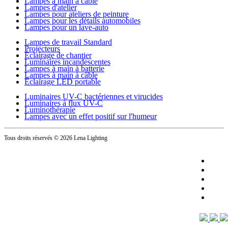
Lampes à main à câble
Lampes d'atelier
Lampes pour ateliers de peinture
Lampes pour les détails automobiles
Lampes pour un lave-auto
Lampes de travail Standard
Projecteurs
Éclairage de chantier
Luminaires incandescentes
Lampes à main à batterie
Lampes à main à câble
Éclairage LED portable
Luminaires UV-C bactériennes et virucides
Luminaires à flux UV-C
Luminothérapie
Lampes avec un effet positif sur l'humeur
Tous droits réservés
© 2026 Lena Lighting