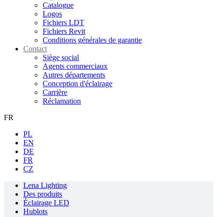
Catalogue
Logos
Fichiers LDT
Fichiers Revit
Conditions générales de garantie
Contact
Siège social
Agents commerciaux
Autres départements
Conception d'éclairage
Carrière
Réclamation
FR
PL
EN
DE
FR
CZ
Lena Lighting
Des produits
Éclairage LED
Hublots