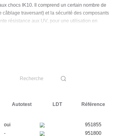
 aux chocs IK10. Il comprend un certain nombre de
 le câblage traversant) et la sécurité des composants
te résistance aux UV, pour une utilisation en
nté. Cet accessoire peut être utilisé dans les
ux renommés. Il se caractérise par une durée de
que (facteur de puissance).
ir l'un des 4 réglages (puissance nominale [W] / flux
Autotest
LDT
Référence
es, cages d’escalier, zones de circulation) et
oui
951855
-
951800