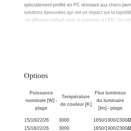
spécialement profilé en PC résistant aux chocs per
solutions éprouvées qui ont un impact sur la rapidité
: le diffuseur intégré avec le panneau à LED. Un co
extérieur. L'anneau de plafond est conçu pour masquer
cellules de prison.
La version PLUS de la gamme de luminaires est éq
vie et une garantie prolongées, une efficacité d'écl
La version MULTI permet une configuration individuell
Options
lumineux [lm])
Puissance
Flux lumineux
Température
Application
nominale [W] -
du luminaire
de couleur [K]
plage
[lm] - plage
Le luminaire recommandé pour l'installation au plaf
15/18/22/26
3000
1650/1900/2300/
O
extérieur (éclairage de façade). Il est recommandé de 
15/18/22/26
3000
1650/1900/2300/
O