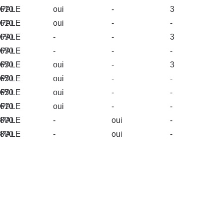
2610
PALE
oui
-
3
2610
PALE
oui
-
-
2650
PALE
-
-
3
2650
PALE
-
-
-
2650
PALE
oui
-
3
2650
PALE
oui
-
-
2650
PALE
oui
-
-
2610
PALE
oui
-
-
2800
PALE
-
oui
-
2800
PALE
-
oui
-