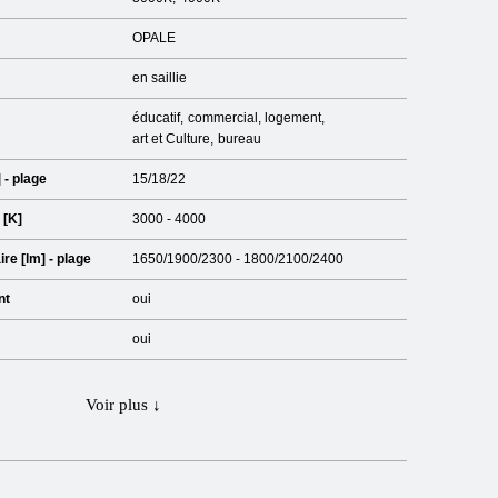
OPALE
en saillie
éducatif
commercial
logement
art et Culture
bureau
 - plage
15/18/22
 [K]
3000 - 4000
re [lm] - plage
1650/1900/2300 - 1800/2100/2400
nt
oui
oui
Voir plus ↓