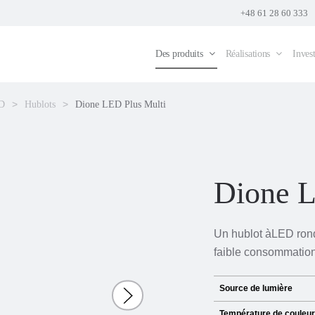
+48 61 28 60 333
Des produits
Réalisations
Invest
ED
Hublots
Dione LED Plus Multi
Dione L
Un hublot àLED ron
faible consommation
Source de lumière
Température de couleur