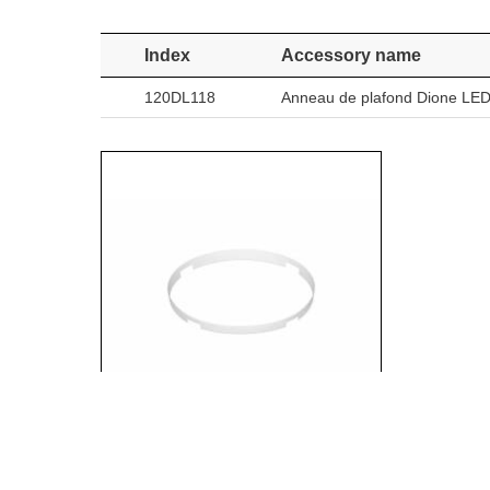
Index
Accessory name
120DL118
Anneau de plafond Dione LED 
Anneau de plafond Dione LED acier 1.5
blanc mat RAL 9003 peint résistant au