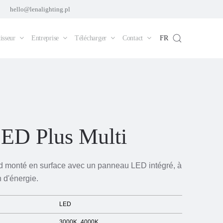
hello@lenalighting.pl
isseur
Entreprise
Télécharger
Contact
FR
ED Plus Multi
d monté en surface avec un panneau LED intégré, à
 d'énergie.
LED
3000K
4000K