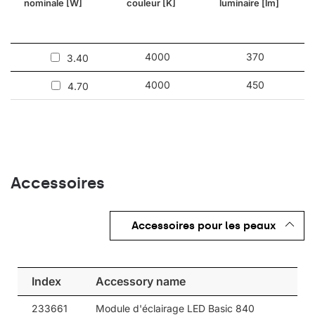
nominale [W]
couleur [K]
luminaire [lm]
comme éclairage industriel et éclairage extérieur.
Autres produits de la famille Oval LED
4000
370
3.40
4000
450
4.70
Accessoires
Accessoires pour les peaux
Index
Accessory name
233661
Module d'éclairage LED Basic 840