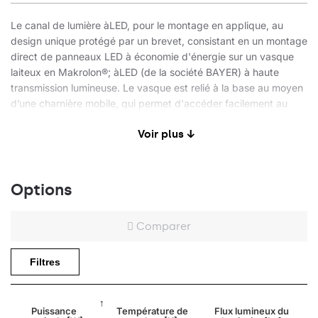
Le canal de lumière àLED, pour le montage en applique, au
design unique protégé par un brevet, consistant en un montage
direct de panneaux LED à économie d'énergie sur un vasque
laiteux en Makrolon®; àLED (de la société BAYER) à haute
transmission lumineuse. Le vasque est relié à la base au moyen
d’une charnière mobile, qui permet d'accéder facilement au
bloc de montage et aux points de fixation de la lampe. Sa
Voir plus ↓
conception permet de guider les câbles en surface et de relier
les lampes de manière traversante. Le vasque résistant aux
chocs permet au luminaire de conserver sa résistance aux
chocs IK10 et son étanchéité IP44 élevées.
Options
Comparer
Application
Filtres
Le luminaire en saillie pour un montage au plafond ou au mur
est utilisé surtout dans les pièces où l'humidité est élevée
(sous-sols, zones de circulation, canaux, parkings souterrains),
Puissance
Température de
Flux lumineux du