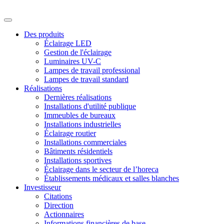
Des produits
Éclairage LED
Gestion de l'éclairage
Luminaires UV-C
Lampes de travail professional
Lampes de travail standard
Réalisations
Dernières réalisations
Installations d'utilité publique
Immeubles de bureaux
Installations industrielles
Éclairage routier
Installations commerciales
Bâtiments résidentiels
Installations sportives
Éclairage dans le secteur de l’horeca
Établissements médicaux et salles blanches
Investisseur
Citations
Direction
Actionnaires
Informations financières de base