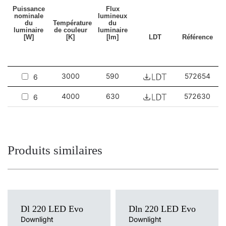
Puissance
Flux
nominale
lumineux
du
Température
du
luminaire
de couleur
luminaire
[W]
[K]
[lm]
LDT
Référence
3000
590
572654
6
4000
630
572630
6
Produits similaires
Dl 220 LED Evo
Dln 220 LED Evo
Downlight
Downlight