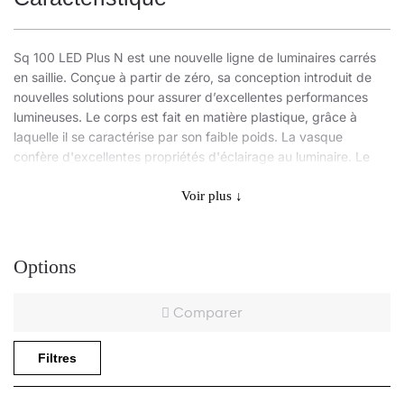
Sq 100 LED Plus N est une nouvelle ligne de luminaires carrés
en saillie. Conçue à partir de zéro, sa conception introduit de
nouvelles solutions pour assurer d’excellentes performances
lumineuses. Le corps est fait en matière plastique, grâce à
laquelle il se caractérise par son faible poids. La vasque
confère d'excellentes propriétés d'éclairage au luminaire. Le
module LED intégré assure une faible consommation d'énergie
et tous les avantages des luminaires modernes à source LED.
Voir plus ↓
Application
Options
Comparer
Le luminaire recommandé surtout pour les bureaux, les couloirs
spacieux et les espaces d’utilité publique.
Filtres
Autres produits de la famille Sq LED