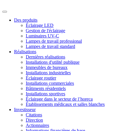
Des produits
Éclairage LED
Gestion de l'éclairage
Luminaires UV-C
Lampes de travail professional
Lampes de travail standard
Réalisations
Dernières réalisations
Installations d'utilité publique
Immeubles de bureaux
Installations industrielles
Éclairage routier
Installations commerciales
Bâtiments résidentiels
Installations sportives
Éclairage dans le secteur de l’horeca
Établissements médicaux et salles blanches
Investisseur
Citations
Direction
Actionnaires
Informations financières de base