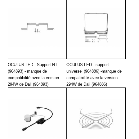
4000
35850
206
4000
35850
206
4000
35850
206
5000
35850
206
5700
35850
206
OCULUS LED - Support NT
OCULUS LED - support
(964893) - manque de
universel (964886) -manque de
4000
45800
294
compatibilité avec la version
compatibilité avec la version
294W de Dali (964893)
294W de Dali (964886)
4000
45800
294
4000
47500
294
4000
47500
294
4000
47500
294
4000
47500
294