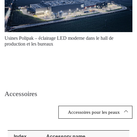
5700
25500
146
5700
25500
146
5700
25500
146
Usines Polipak – éclairage LED moderne dans le hall de
5700
25500
146
production et les bureaux
4000
26400
146
4000
26400
146
4000
26400
146
5700
26400
146
Accessoires
5700
26400
146
Accessoires pour les peaux
4000
33600
206
4000
33600
206
Index
Accessory name