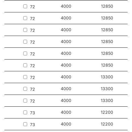
supplémentaires, également à un montage en saillie (montage
4000
12850
72
au plafond et au mur).
4000
12850
72
4000
12850
72
Application
4000
12850
72
Le luminaire est conçu pour être monté en suspension (à l'aide
4000
12850
72
de chaînes, de câbles, etc.) à l'intérieur et à l'extérieur des
bâtiments. Il sera parfait pour les usines, les halls de
4000
12850
72
production, les grands entrepôts et centres logistiques.
4000
13300
72
Autres produits de la famille Oculus LED
4000
13300
72
4000
13300
72
4000
12200
73
4000
12200
73