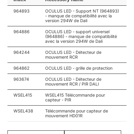
5700
33600
206
964893
OCULUS LED - Support NT (964893)
5700
33600
206
- manque de compatibilité avec la
version 294W de Dali
4000
34650
206
964886
OCULUS LED - support universel
(964886) - manque de compatibilité
4000
34650
206
avec la version 294W de Dali
4000
34650
206
964244
OCULUS LED - Détecteur de
mouvement RCR
4000
34650
206
964862
OCULUS LED - grille de protection
4000
34650
206
963674
OCULUS LED - Détecteur de
mouvement RCR / PIR DALI
4000
34650
206
WSEL415
WSEL415 Télécommande pour
5700
34650
206
capteur - PIR
5700
34650
206
WSEL438
Télécommande pour capteur de
mouvement HD01R
5700
34650
206
5700
34650
206