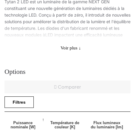
Tytan 2 LED est un luminaire de la gamme NEXT GEN
constituant une nouvelle génération de luminaires dédiés à la
technologie LED. Conçu à partir de zéro, il introduit de nouvelles
solutions pour améliorer la distribution de la lumière et l'équilibre
de température. Les diodes d'un fabricant renommé et les
nouveaux modules àLED impactent une efficacité lumineuse
très élevée: 123lm/W. Cela garantit le niveau d'éclairage requis
et des économies d'énergie allant jusqu'à 68%. Une solution
Voir plus ↓
consistant à intégrer le couvercle à un module àLED a été
utilisée dans ce luminaire. Il présente de nombreuses
améliorations qui facilitent et accélèrent son montage: un
Options
système de suspension du couvercle, des supports réglables
garantissant une tolérance de montage de +/-50mm. Il est
Comparer
équipé en série de clips en acier inoxydable (INOX) durables.
Le corps et la vasque du luminaire sont résistants au
rayonnementUV.
Filtres
Application
Puissance
Température de
Flux lumineux
nominale [W]
couleur [K]
du luminaire [lm]