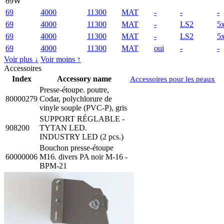
69W
69
4000
11300
MAT
-
-
-
69
4000
11300
MAT
-
LS2
5
69
4000
11300
MAT
-
LS2
5
69
4000
11300
MAT
oui
-
-
Voir plus ↓
Voir moins ↑
Accessoires
Index
Accessory name
Accessoires pour les peaux
Presse-étoupe. poutre,
80000279
Codar, polychlorure de
vinyle souple (PVC-P), gris
SUPPORT RÉGLABLE -
908200
TYTAN LED.
INDUSTRY LED (2 pcs.)
Bouchon presse-étoupe
60000006
M16. divers PA noir M-16 -
BPM-21