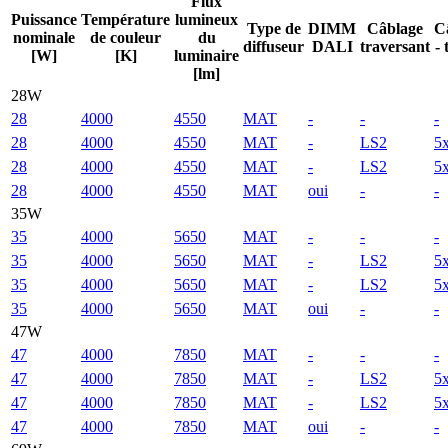
Flux
Puissance
Température
lumineux
Type de
DIMM
Câblage
C
nominale
de couleur
du
diffuseur
DALI
traversant
- 
[W]
[K]
luminaire
[lm]
28W
28
4000
4550
MAT
-
-
-
28
4000
4550
MAT
-
LS2
5
28
4000
4550
MAT
-
LS2
5
28
4000
4550
MAT
oui
-
-
35W
35
4000
5650
MAT
-
-
-
35
4000
5650
MAT
-
LS2
5
35
4000
5650
MAT
-
LS2
5
35
4000
5650
MAT
oui
-
-
47W
47
4000
7850
MAT
-
-
-
47
4000
7850
MAT
-
LS2
5
47
4000
7850
MAT
-
LS2
5
47
4000
7850
MAT
oui
-
-