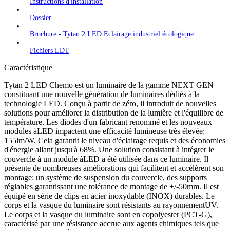
Instructions d'installation
Dossier
Brochure - Tytan 2 LED Eclairage industriel écologique
Fichiers LDT
Caractéristique
Tytan 2 LED Chemo est un luminaire de la gamme NEXT GEN
constituant une nouvelle génération de luminaires dédiés à la
technologie LED. Conçu à partir de zéro, il introduit de nouvelles
solutions pour améliorer la distribution de la lumière et l'équilibre de
température. Les diodes d'un fabricant renommé et les nouveaux
modules àLED impactent une efficacité lumineuse très élevée:
155lm/W. Cela garantit le niveau d'éclairage requis et des économies
d'énergie allant jusqu'à 68%. Une solution consistant à intégrer le
couvercle à un module àLED a été utilisée dans ce luminaire. Il
présente de nombreuses améliorations qui facilitent et accélèrent son
montage: un système de suspension du couvercle, des supports
réglables garantissant une tolérance de montage de +/-50mm. Il est
équipé en série de clips en acier inoxydable (INOX) durables. Le
corps et la vasque du luminaire sont résistants au rayonnementUV.
Le corps et la vasque du luminaire sont en copolyester (PCT-G),
caractérisé par une résistance accrue aux agents chimiques tels que