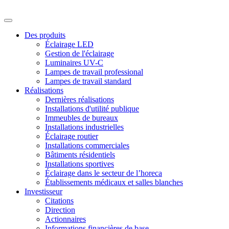
Des produits
Éclairage LED
Gestion de l'éclairage
Luminaires UV-C
Lampes de travail professional
Lampes de travail standard
Réalisations
Dernières réalisations
Installations d'utilité publique
Immeubles de bureaux
Installations industrielles
Éclairage routier
Installations commerciales
Bâtiments résidentiels
Installations sportives
Éclairage dans le secteur de l’horeca
Établissements médicaux et salles blanches
Investisseur
Citations
Direction
Actionnaires
Informations financières de base