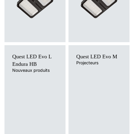
Quest LED Evo L
Quest LED Evo M
Bouchon presse-étoupe M16.
Projecteurs
Endura HB
divers PA noir M-16 - BPM-21
Nouveaux produits
(60000006)