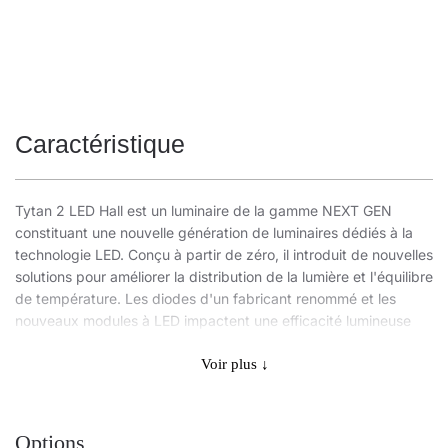
Caractéristique
Tytan 2 LED Hall est un luminaire de la gamme NEXT GEN
constituant une nouvelle génération de luminaires dédiés à la
technologie LED. Conçu à partir de zéro, il introduit de nouvelles
solutions pour améliorer la distribution de la lumière et l'équilibre
de température. Les diodes d'un fabricant renommé et les
nouveaux modules à LED impactent une efficacité lumineuse
très élevée: jusqu'à 144 lm/W. Cela garantit le niveau
d'éclairage requis et des économies d'énergie allant jusqu'à
Voir plus ↓
68%. Une solution consistant à intégrer le couvercle à un
module à LED a été utilisée dans ce luminaire. Il présente de
nombreuses améliorations qui facilitent et accélèrent son
Options