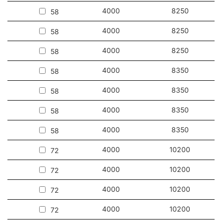
suspension.
4000
8250
58
Voir notre
film Tytan 2 LED - Eclairage industriel IP66
4000
8250
58
Autres produits de la famille Tytan LED
4000
8250
58
En savoir plus
sur l'éclairage industriel écologique Tytan 2 LED
4000
8350
58
4000
8350
58
4000
8350
58
4000
8350
58
4000
10200
72
4000
10200
72
4000
10200
72
4000
10200
72