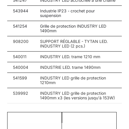
541247
INDUSTRY LED accrochée à une chaîne
543944
Industrie IP23 - crochet pour
suspension
541254
Grille de protection INDUSTRY LED
1490mm
908200
SUPPORT RÉGLABLE - TYTAN LED.
INDUSTRY LED (2 pcs.)
540011
INDUSTRY LED. trame 1210 mm
540004
INDUSTRIE LED. trame 1490mm
541599
INDUSTRY LED grille de protection
1210mm
539992
INDUSTRY LED grille de protection
1490mm x3 (les versions jusqu'à 153W)