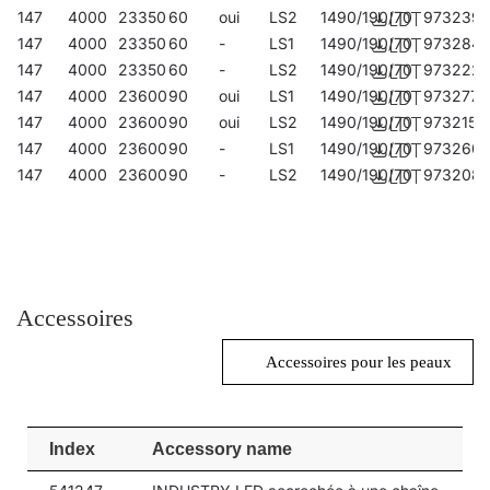
147
4000
23350
60
oui
LS2
1490/190/70
973239
147
4000
23350
60
-
LS1
1490/190/70
973284
147
4000
23350
60
-
LS2
1490/190/70
973222
147
4000
23600
90
oui
LS1
1490/190/70
973277
147
4000
23600
90
oui
LS2
1490/190/70
973215
147
4000
23600
90
-
LS1
1490/190/70
973260
147
4000
23600
90
-
LS2
1490/190/70
973208
Accessoires
Accessoires pour les peaux
Index
Accessory name