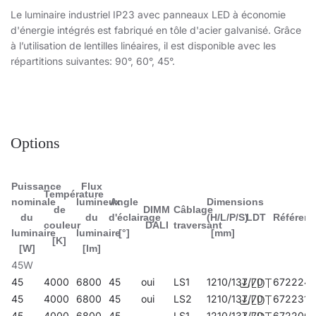
Le luminaire industriel IP23 avec panneaux LED à économie
d'énergie intégrés est fabriqué en tôle d'acier galvanisé. Grâce
à l’utilisation de lentilles linéaires, il est disponible avec les
répartitions suivantes: 90°, 60°, 45°.
Application
Options
Luminaire à LED multifonctionnel conçu pour éclairer les
entrepôts, les magasins de grand format, les halls de
Puissance
Flux
production, les installations sportives. Le luminaire qui convient
Température
nominale
lumineux
Angle
Dimensions
à la fois pour les nouvelles applications ainsi que pour
de
DIMM
Câblage
du
du
d'éclairage
(H/L/P/S)
LDT
Référen
remplacer les luminaires fluorescents traditionnels par des
couleur
DALI
traversant
luminaire
luminaire
[°]
[mm]
solutions à LED économes en énergie.
[K]
[W]
[lm]
45W
Autres produits de la famille Industry LED
45
4000
6800
45
oui
LS1
1210/137/70
672224
45
4000
6800
45
oui
LS2
1210/137/70
672231
45
4000
6800
45
-
LS1
1210/137/70
672200