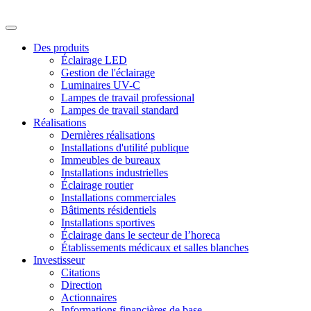
Des produits
Éclairage LED
Gestion de l'éclairage
Luminaires UV-C
Lampes de travail professional
Lampes de travail standard
Réalisations
Dernières réalisations
Installations d'utilité publique
Immeubles de bureaux
Installations industrielles
Éclairage routier
Installations commerciales
Bâtiments résidentiels
Installations sportives
Éclairage dans le secteur de l’horeca
Établissements médicaux et salles blanches
Investisseur
Citations
Direction
Actionnaires
Informations financières de base