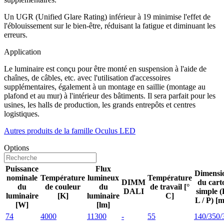
Un UGR (Unified Glare Rating) inférieur à 19 minimise l'effet de
l'éblouissement sur le bien-être, réduisant la fatigue et diminuant les
erreurs.
Application
Le luminaire est conçu pour être monté en suspension à l'aide de
chaînes, de câbles, etc. avec l'utilisation d'accessoires
supplémentaires, également à un montage en saillie (montage au
plafond et au mur) à l'intérieur des bâtiments. Il sera parfait pour les
usines, les halls de production, les grands entrepôts et centres
logistiques.
Autres produits de la famille Oculus LED
Options
Puissance
Flux
Dimensi
nominale
Température
lumineux
Température
DIMM
du cart
du
de couleur
du
de travail [°
DALI
simple (
luminaire
[K]
luminaire
C]
L / P) [
[W]
[lm]
74
4000
11300
-
55
140/350/