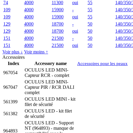
74
4000
11300
oui
55
140/350/
109
4000
15900
-
55
140/350/
109
4000
15900
oui
55
140/350/
129
4000
18700
-
50
140/350/
129
4000
18700
oui
50
140/350/
151
4000
21500
-
50
140/350/
151
4000
21500
oui
50
140/350/
Voir plus ↓
Voir moins ↑
Accessoires
Index
Accessory name
Accessoires pour les peaux
OCULUS LED MINI-
967054
Capteur RCR - complet
OCULUS LED MINI-
967047
Capteur PIR / RCR DALI
complet
OCULUS LED MINI - kit
561399
filet de sécurité
OCULUS LED - kit filet
561382
de sécurité
OCULUS LED - Support
NT (964893) - manque de
964893