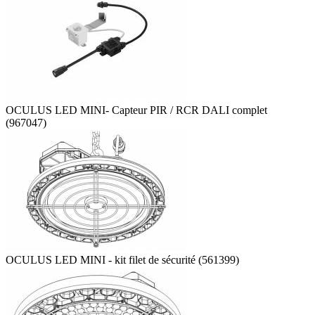
OCULUS LED MINI- Capteur PIR / RCR DALI complet
(967047)
OCULUS LED MINI - kit filet de sécurité (561399)