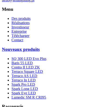
hello@lenalighting.pl
Menu
Des produits
Réalisations
Investisseur
Entreprise
Télécharger
Contact
Nouveaux produits
SQ 300 LED Evo Plus
Baris 55 LED
Contra II LED ZK
Terraco Square LED
Terraco AS LED
Terraco In LED
Spark Pro LED
Spark Long LED
Spark Eye LED
Lumedic SM R CRI95
Raccourcis