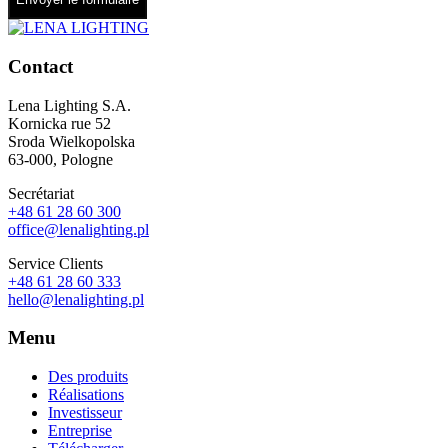
Contact
Lena Lighting S.A.
Kornicka rue 52
Sroda Wielkopolska
63-000, Pologne
Secrétariat
+48 61 28 60 300
office@lenalighting.pl
Service Clients
+48 61 28 60 333
hello@lenalighting.pl
Menu
Des produits
Réalisations
Investisseur
Entreprise