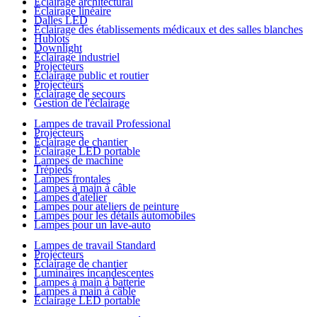
Éclairage architectural
Éclairage linéaire
Dalles LED
Éclairage des établissements médicaux et des salles blanches
Hublots
Downlight
Éclairage industriel
Projecteurs
Éclairage public et routier
Projecteurs
Éclairage de secours
Gestion de l'éclairage
Lampes de travail Professional
Projecteurs
Éclairage de chantier
Éclairage LED portable
Lampes de machine
Trépieds
Lampes frontales
Lampes à main à câble
Lampes d'atelier
Lampes pour ateliers de peinture
Lampes pour les détails automobiles
Lampes pour un lave-auto
Lampes de travail Standard
Projecteurs
Éclairage de chantier
Luminaires incandescentes
Lampes à main à batterie
Lampes à main à câble
Éclairage LED portable