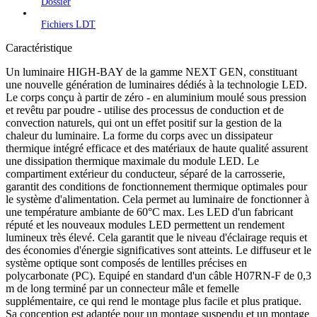
Dossier
Fichiers LDT
Caractéristique
Un luminaire HIGH-BAY de la gamme NEXT GEN, constituant
une nouvelle génération de luminaires dédiés à la technologie LED.
Le corps conçu à partir de zéro - en aluminium moulé sous pression
et revêtu par poudre - utilise des processus de conduction et de
convection naturels, qui ont un effet positif sur la gestion de la
chaleur du luminaire. La forme du corps avec un dissipateur
thermique intégré efficace et des matériaux de haute qualité assurent
une dissipation thermique maximale du module LED. Le
compartiment extérieur du conducteur, séparé de la carrosserie,
garantit des conditions de fonctionnement thermique optimales pour
le système d'alimentation. Cela permet au luminaire de fonctionner à
une température ambiante de 60°C max. Les LED d'un fabricant
réputé et les nouveaux modules LED permettent un rendement
lumineux très élevé. Cela garantit que le niveau d'éclairage requis et
des économies d'énergie significatives sont atteints. Le diffuseur et le
système optique sont composés de lentilles précises en
polycarbonate (PC). Equipé en standard d'un câble H07RN-F de 0,3
m de long terminé par un connecteur mâle et femelle
supplémentaire, ce qui rend le montage plus facile et plus pratique.
Sa conception est adaptée pour un montage suspendu et un montage