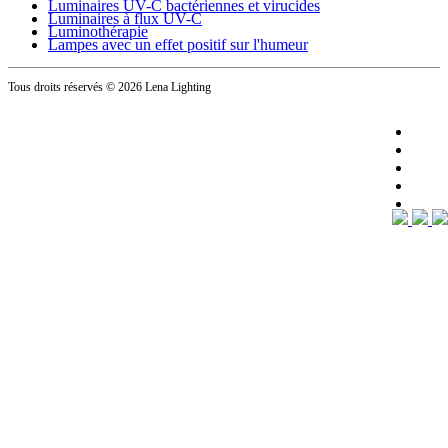
Luminaires UV-C bactériennes et virucides
Luminaires à flux UV-C
Luminothérapie
Lampes avec un effet positif sur l'humeur
Tous droits réservés
© 2026 Lena Lighting