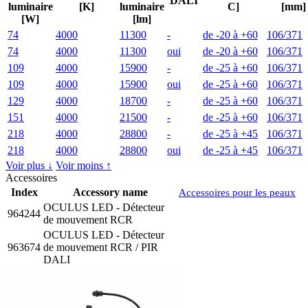
DALI
luminaire
[K]
luminaire
C]
[mm]
[W]
[lm]
74
4000
11300
-
de -20 à +60
106/371
74
4000
11300
oui
de -20 à +60
106/371
109
4000
15900
-
de -25 à +60
106/371
109
4000
15900
oui
de -25 à +60
106/371
129
4000
18700
-
de -25 à +60
106/371
151
4000
21500
-
de -25 à +60
106/371
218
4000
28800
-
de -25 à +45
106/371
218
4000
28800
oui
de -25 à +45
106/371
Voir plus ↓
Voir moins ↑
Accessoires
Index
Accessory name
Accessoires pour les peaux
OCULUS LED - Détecteur
964244
de mouvement RCR
OCULUS LED - Détecteur
963674
de mouvement RCR / PIR
DALI