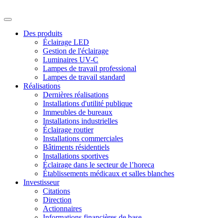
Des produits
Éclairage LED
Gestion de l'éclairage
Luminaires UV-C
Lampes de travail professional
Lampes de travail standard
Réalisations
Dernières réalisations
Installations d'utilité publique
Immeubles de bureaux
Installations industrielles
Éclairage routier
Installations commerciales
Bâtiments résidentiels
Installations sportives
Éclairage dans le secteur de l’horeca
Établissements médicaux et salles blanches
Investisseur
Citations
Direction
Actionnaires
Informations financières de base