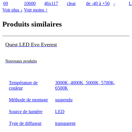
69
10600
46x117
clear
de -40 à +50
-
L
Voir plus ↓
Voir moins ↑
Produits similaires
Quest LED Evo Everest
Nouveaux produits
Température de
3000K, 4000K, 5000K, 5700K,
couleur
6500K
Méthode de montage
suspendu
Source de lumière
LED
Type de diffuseur
transparent