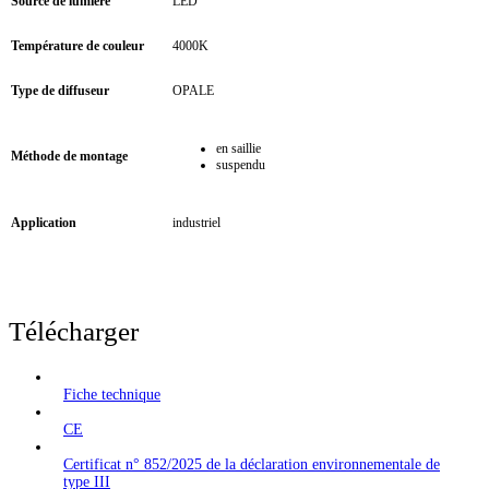
Source de lumière
LED
Température de couleur
4000K
Type de diffuseur
OPALE
en saillie
Méthode de montage
suspendu
Application
industriel
Télécharger
Fiche technique
CE
Certificat n° 852/2025 de la déclaration environnementale de
type III