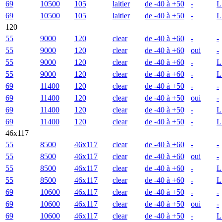
69
10500
105
laitier
de -40 à +50
-
L
69
10500
105
laitier
de -40 à +50
-
L
120
55
9000
120
clear
de -40 à +60
-
-
55
9000
120
clear
de -40 à +60
oui
-
55
9000
120
clear
de -40 à +60
-
L
55
9000
120
clear
de -40 à +60
-
L
69
11400
120
clear
de -40 à +50
-
-
69
11400
120
clear
de -40 à +50
oui
-
69
11400
120
clear
de -40 à +50
-
L
69
11400
120
clear
de -40 à +50
-
L
46x117
55
8500
46x117
clear
de -40 à +60
-
-
55
8500
46x117
clear
de -40 à +60
oui
-
55
8500
46x117
clear
de -40 à +60
-
L
55
8500
46x117
clear
de -40 à +60
-
L
69
10600
46x117
clear
de -40 à +50
-
-
69
10600
46x117
clear
de -40 à +50
oui
-
69
10600
46x117
clear
de -40 à +50
-
L