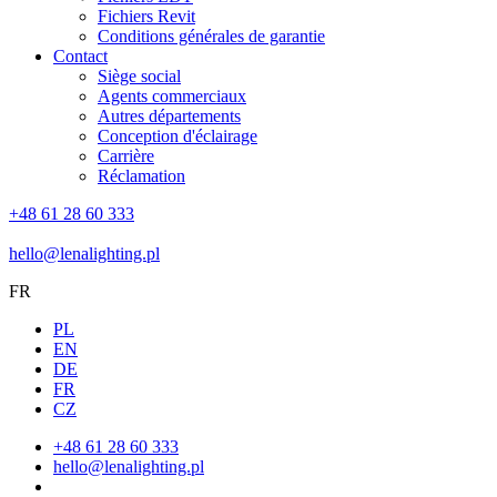
Fichiers Revit
Conditions générales de garantie
Contact
Siège social
Agents commerciaux
Autres départements
Conception d'éclairage
Carrière
Réclamation
+48 61 28 60 333
hello@lenalighting.pl
FR
PL
EN
DE
FR
CZ
+48 61 28 60 333
hello@lenalighting.pl