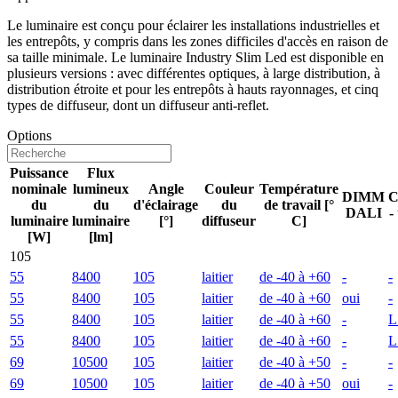
Le luminaire est conçu pour éclairer les installations industrielles et
les entrepôts, y compris dans les zones difficiles d'accès en raison de
sa taille minimale. Le luminaire Industry Slim Led est disponible en
plusieurs versions : avec différentes optiques, à large distribution, à
distribution étroite et pour les entrepôts à hauts rayonnages, et cinq
types de diffuseur, dont un diffuseur anti-reflet.
Options
Puissance
Flux
nominale
lumineux
Angle
Couleur
Température
DIMM
C
du
du
d'éclairage
du
de travail [°
DALI
-
luminaire
luminaire
[°]
diffuseur
C]
[W]
[lm]
105
55
8400
105
laitier
de -40 à +60
-
-
55
8400
105
laitier
de -40 à +60
oui
-
55
8400
105
laitier
de -40 à +60
-
L
55
8400
105
laitier
de -40 à +60
-
L
69
10500
105
laitier
de -40 à +50
-
-
69
10500
105
laitier
de -40 à +50
oui
-