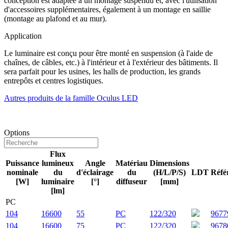
conception est adaptée à un montage suspendu et, avec l'utilisation
d'accessoires supplémentaires, également à un montage en saillie
(montage au plafond et au mur).
Application
Le luminaire est conçu pour être monté en suspension (à l'aide de
chaînes, de câbles, etc.) à l'intérieur et à l'extérieur des bâtiments. Il
sera parfait pour les usines, les halls de production, les grands
entrepôts et centres logistiques.
Autres produits de la famille Oculus LED
Options
Flux
Puissance
lumineux
Angle
Matériau
Dimensions
nominale
du
d'éclairage
du
(H/L/P/S)
LDT
Réfé
[W]
luminaire
[°]
diffuseur
[mm]
[lm]
PC
104
16600
55
PC
122/320
9677
104
16600
75
PC
122/320
9678