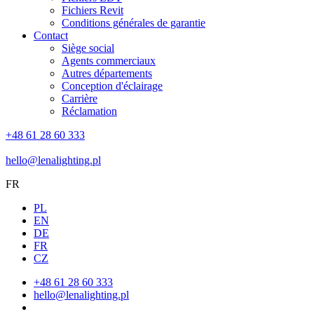
Fichiers Revit
Conditions générales de garantie
Contact
Siège social
Agents commerciaux
Autres départements
Conception d'éclairage
Carrière
Réclamation
+48 61 28 60 333
hello@lenalighting.pl
FR
PL
EN
DE
FR
CZ
+48 61 28 60 333
hello@lenalighting.pl