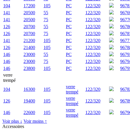
104
17200
105
PC
122/320
9678
141
20500
55
PC
122/320
9676
141
20500
75
PC
122/320
9677
126
20700
55
PC
122/320
9678
126
20700
75
PC
122/320
9678
141
21200
105
PC
122/320
9677
126
21400
105
PC
122/320
9678
146
23000
55
PC
122/320
9679
146
23000
75
PC
122/320
9679
146
23800
105
PC
122/320
9679
verre
trempé
verre
104
16300
105
122/320
9678
trempé
verre
126
19400
105
122/320
9678
trempé
verre
146
22600
105
122/320
9679
trempé
Voir plus ↓
Voir moins ↑
Accessoires