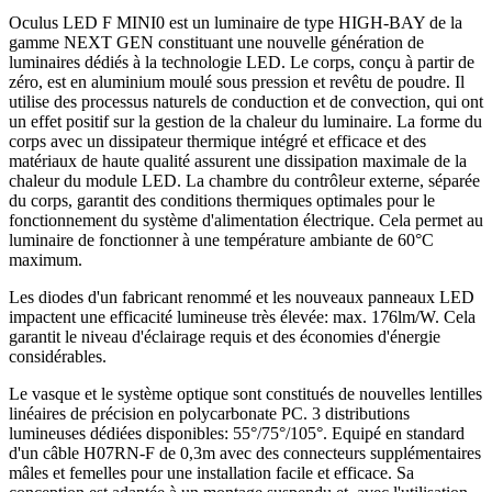
Oculus LED F MINI0 est un luminaire de type HIGH-BAY de la
gamme NEXT GEN constituant une nouvelle génération de
luminaires dédiés à la technologie LED. Le corps, conçu à partir de
zéro, est en aluminium moulé sous pression et revêtu de poudre. Il
utilise des processus naturels de conduction et de convection, qui ont
un effet positif sur la gestion de la chaleur du luminaire. La forme du
corps avec un dissipateur thermique intégré et efficace et des
matériaux de haute qualité assurent une dissipation maximale de la
chaleur du module LED. La chambre du contrôleur externe, séparée
du corps, garantit des conditions thermiques optimales pour le
fonctionnement du système d'alimentation électrique. Cela permet au
luminaire de fonctionner à une température ambiante de 60°C
maximum.
Les diodes d'un fabricant renommé et les nouveaux panneaux LED
impactent une efficacité lumineuse très élevée: max. 176lm/W. Cela
garantit le niveau d'éclairage requis et des économies d'énergie
considérables.
Le vasque et le système optique sont constitués de nouvelles lentilles
linéaires de précision en polycarbonate PC. 3 distributions
lumineuses dédiées disponibles: 55°/75°/105°. Equipé en standard
d'un câble H07RN-F de 0,3m avec des connecteurs supplémentaires
mâles et femelles pour une installation facile et efficace. Sa