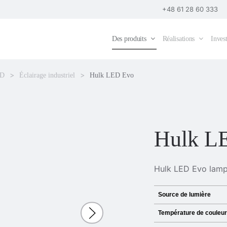
+48 61 28 60 333
Des produits
Réalisations
Invest
ED
Éclairage industriel
Hulk LED Evo
Hulk L
Hulk LED Evo lamp
Source de lumière
Température de couleur