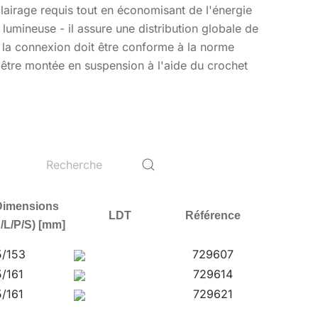
lairage requis tout en économisant de l'énergie
 lumineuse - il assure une distribution globale de
i la connexion doit être conforme à la norme
r être montée en suspension à l'aide du crochet
tion (non fourni).
umidité élevée (IP65). Elle est idéale pour les
Dimensions
LDT
Référence
/L/P/S) [mm]
/153
729607
/161
729614
/161
729621