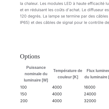
la chaleur. Les modules LED à haute efficacité l
et en réduisant les coûts d'achat. Le diffuseur es
120 degrés. La lampe se termine par des câbles é
IP65) et des câbles de signal pour le contrôle d
fileté fourni. La lampe doit être suspendue à l'a
Application
Options
La lampe est conçue pour être suspendue (à l'aide
Puissance
usines et les halls de production, ainsi que pour 
Température de
Flux lumine
nominale du
couleur [K]
du luminaire 
luminaire [W]
100
4000
16000
150
4000
24000
200
4000
32000