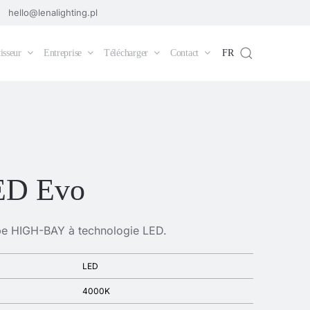
hello@lenalighting.pl
isseur
Entreprise
Télécharger
Contact
FR
ED Evo
e HIGH-BAY à technologie LED.
LED
4000K