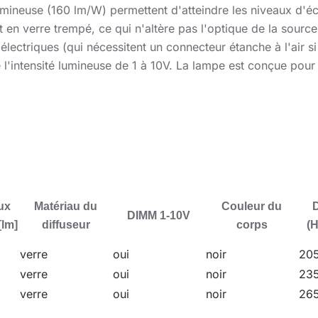
umineuse (160 lm/W) permettent d'atteindre les niveaux d'éc
t en verre trempé, ce qui n'altère pas l'optique de la source
lectriques (qui nécessitent un connecteur étanche à l'air s
e l'intensité lumineuse de 1 à 10V. La lampe est conçue pou
ide d'un cordon ou d'une chaîne spécifique à ce type de solu
 de chaînes, de câbles, etc.) à l'intérieur, même en cas d'h
les grands entrepôts et les centres logistiques.
ux
Matériau du
Couleur du
DIMM 1-10V
[lm]
diffuseur
corps
(H
verre
oui
noir
205
verre
oui
noir
235
verre
oui
noir
265