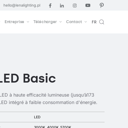
hello@lenalighting.pl
Entreprise
Télécharger
Contact
FR
LED Basic
LED à haute efficacité lumineuse (jusqu’à173
ED intégré à faible consommation d'énergie.
LED
r
3000K
4000K
5700K