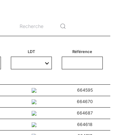
ings et places.
LDT
Référence
664595
664670
664687
664618