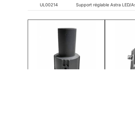
UL00214
Support réglable Astra LED/
Adaptateur pour poteau 80/60 ALU
Support réglable
(598357)
BASIC aluminium
Corona 2 LED (