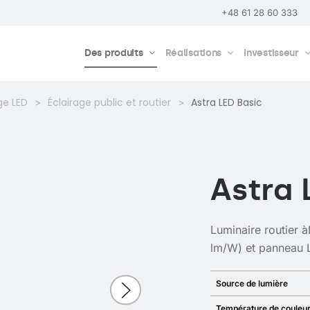
+48 61 28 60 333
Des produits
Réalisations
Investisseur
ge LED
Éclairage public et routier
Astra LED Basic
Astra 
Luminaire routier à
lm/W) et panneau L
Source de lumière
Température de couleu