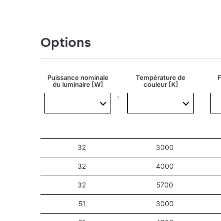
Luminaire routier pour l'éclairage extérieur: des r
Options
Autres produits de la famille Astra LED
Puissance nominale
Température de
F
du luminaire [W]
couleur [K]
32
3000
32
4000
32
5700
51
3000