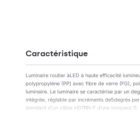
Caractéristique
Luminaire routier àLED à haute efficacité lumin
polypropylène (PP) avec fibre de verre (FG), poi
luminaire. Le luminaire se caractérise par un d
intégrée, réglable par incréments de5degrés perm
standard d'un câble H07RN-F d’une longueur 0. 
Application