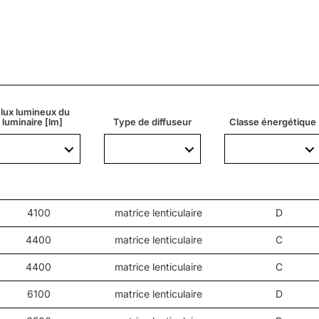
ues, routes locales, pistes cyclables, ruelles, trottoirs, park
lux lumineux du
luminaire [lm]
Type de diffuseur
Classe énergétique
4100
matrice lenticulaire
D
4400
matrice lenticulaire
C
4400
matrice lenticulaire
C
6100
matrice lenticulaire
D