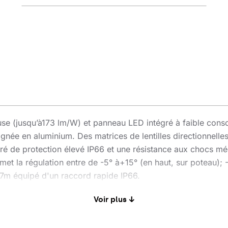
euse (jusqu’à173 lm/W) et panneau LED intégré à faible con
gnée en aluminium. Des matrices de lentilles directionnelles
egré de protection élevé IP66 et une résistance aux chocs m
et la régulation entre de -5° à+15° (en haut, sur poteau); -
7m équipé d'un raccord rapide IP66.
Voir plus ↓